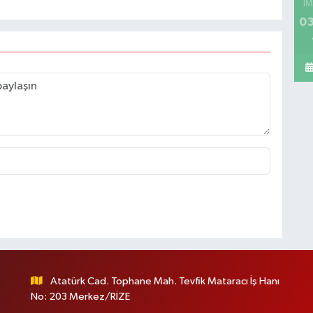
İM
03
Atatürk Cad. Tophane Mah. Tevfik Mataracı İş Hanı
No: 203 Merkez/RİZE