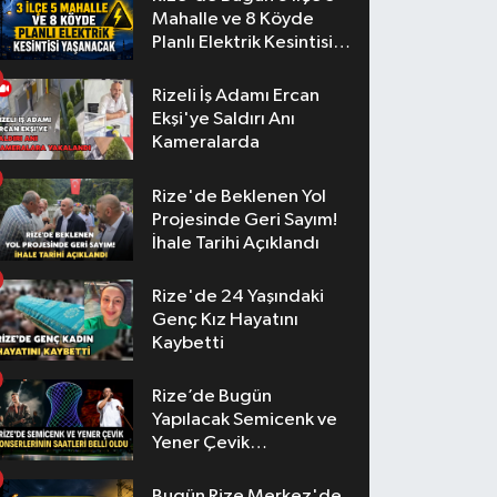
Mahalle ve 8 Köyde
Planlı Elektrik Kesintisi
Yaşanacak
Rizeli İş Adamı Ercan
Ekşi'ye Saldırı Anı
Kameralarda
Rize'de Beklenen Yol
Projesinde Geri Sayım!
İhale Tarihi Açıklandı
Rize'de 24 Yaşındaki
Genç Kız Hayatını
Kaybetti
Rize’de Bugün
Yapılacak Semicenk ve
Yener Çevik
Konserlerinin Saatleri
Belli Oldu
Bugün Rize Merkez'de