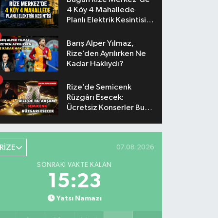
4 Köy 4 Mahallede
Planlı Elektrik Kesintisi
Yaşanacak
Barış Alper Yılmaz,
Rize’den Ayrılırken Ne
Kadar Haklıydı?
Rize’de Semicenk
Rüzgârı Esecek:
Ücretsiz Konserler Bu
Akşam
RİZE
07.08.2026
SONRAKI VAKTE KALAN
15:22
Yatsı Namazı