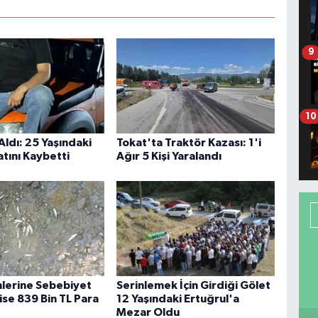
9
10
Aldı: 25 Yaşındaki
Tokat'ta Traktör Kazası: 1'i
tını Kaybetti
Ağır 5 Kişi Yaralandı
mlerine Sebebiyet
Serinlemek İçin Girdiği Gölet
ise 839 Bin TL Para
12 Yaşındaki Ertuğrul'a
Mezar Oldu