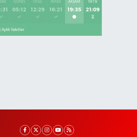
SAK
GÜNEŞ
ÖĞLE
İKINDI
AKŞAM
YATSI
:31
05:12
12:29
16:21
19:35
21:09
Aylık Vakitler