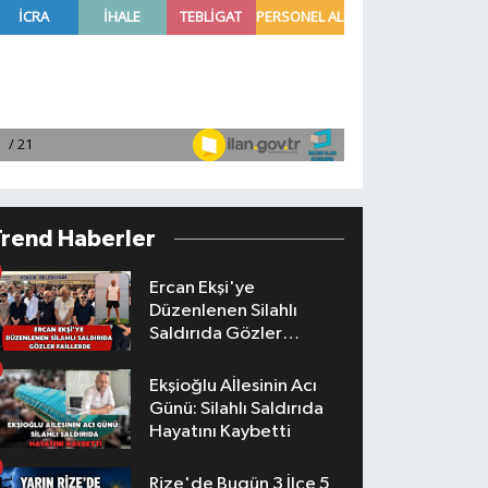
Trend Haberler
Ercan Ekşi'ye
Düzenlenen Silahlı
Saldırıda Gözler
Faillerde
Ekşioğlu Aİlesinin Acı
Günü: Silahlı Saldırıda
Hayatını Kaybetti
Rize'de Bugün 3 İlçe 5