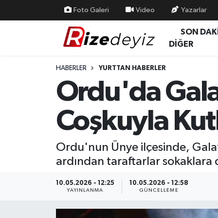
Foto Galeri
Video
Yazarlar
SON DAK
Spor
Rize Nöbetçi Eczaneler
DİĞER
Gündem
Rize Hava Durumu
HABERLER
YURTTAN HABERLER
Ordu'da Gala
Yurttan Haberler
Rize Trafik Yoğunluk Haritası
Coşkuyla Kut
Ekonomi
Süper Lig Puan Durumu ve Fikstür
Teknoloji
Tüm Manşetler
Ordu'nun Ünye ilçesinde, Gala
ardından taraftarlar sokaklara
Sağlık
Son Dakika Haberleri
10.05.2026 - 12:25
10.05.2026 - 12:58
Haber Arşivi
YAYINLANMA
GÜNCELLEME