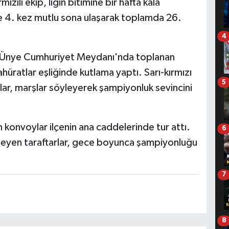
zılı ekip, ligin bitimine bir hafta kala
e 4. kez mutlu sona ulaşarak toplamda 26.
4
te Ünye Cumhuriyet Meydanı'nda toplanan
hüratlar eşliğinde kutlama yaptı. Sarı-kırmızı
5
lar, marşlar söyleyerek şampiyonluk sevincini
konvoylar ilçenin ana caddelerinde tur attı.
6
erleyen taraftarlar, gece boyunca şampiyonluğu
7
8