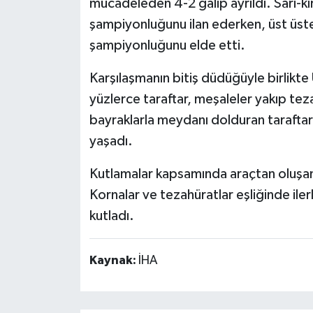
mücadeleden 4-2 galip ayrıldı. Sarı-kırmı
şampiyonluğunu ilan ederken, üst üst
şampiyonluğunu elde etti.
Karşılaşmanın bitiş düdüğüyle birlik
yüzlerce taraftar, meşaleler yakıp teza
bayraklarla meydanı dolduran taraftar
yaşadı.
Kutlamalar kapsamında araçtan oluşan 
Kornalar ve tezahüratlar eşliğinde il
kutladı.
Kaynak:
İHA