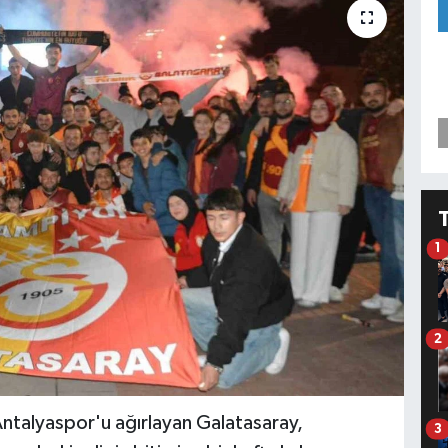
1
2
Antalyaspor'u ağırlayan Galatasaray,
3