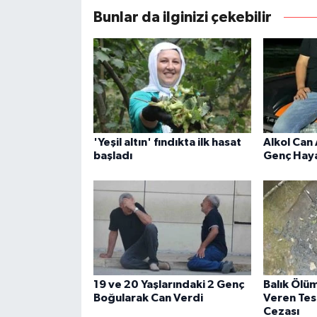
Bunlar da ilginizi çekebilir
'Yeşil altın' fındıkta ilk hasat
Alkol Can 
başladı
Genç Haya
19 ve 20 Yaşlarındaki 2 Genç
Balık Ölü
Boğularak Can Verdi
Veren Tes
Cezası