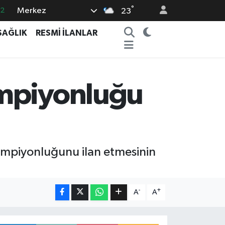
°
Merkez
.2
23
17
SAĞLIK
RESMİ İLANLAR
27
35
59
ampiyonluğu
19
ampiyonluğunu ilan etmesinin
-
+
A
A