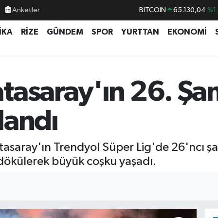
Anketler
BITCOIN
65.130,04
%1
DOLAR
47,7106
%0.
İKA
RİZE
GÜNDEM
SPOR
YURTTAN
EKONOMİ
EURO
55,1652
%0.
STERLİN
64,4046
%0.
GRAM ALTIN
6648.99
%2.
tasaray'ın 26. Ş
BİST100
13.773
%-
landı
tasaray'ın Trendyol Süper Lig'de 26'ncı ş
 dökülerek büyük coşku yaşadı.