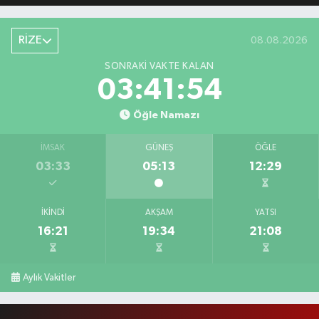
RİZE
08.08.2026
SONRAKI VAKTE KALAN
03:41:53
Öğle Namazı
İMSAK
GÜNEŞ
ÖĞLE
03:33
05:13
12:29
İKINDI
AKŞAM
YATSI
16:21
19:34
21:08
Aylık Vakitler