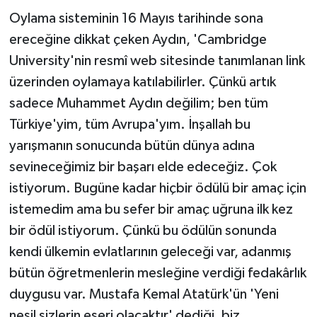
Oylama sisteminin 16 Mayıs tarihinde sona
ereceğine dikkat çeken Aydın, 'Cambridge
University'nin resmî web sitesinde tanımlanan link
üzerinden oylamaya katılabilirler. Çünkü artık
sadece Muhammet Aydın değilim; ben tüm
Türkiye'yim, tüm Avrupa'yım. İnşallah bu
yarışmanın sonucunda bütün dünya adına
sevineceğimiz bir başarı elde edeceğiz. Çok
istiyorum. Bugüne kadar hiçbir ödülü bir amaç için
istemedim ama bu sefer bir amaç uğruna ilk kez
bir ödül istiyorum. Çünkü bu ödülün sonunda
kendi ülkemin evlatlarının geleceği var, adanmış
bütün öğretmenlerin mesleğine verdiği fedakârlık
duygusu var. Mustafa Kemal Atatürk'ün 'Yeni
nesil sizlerin eseri olacaktır' dediği, biz