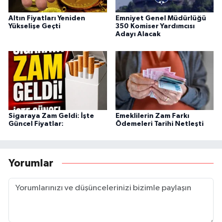
Altın Fiyatları Yeniden
Emniyet Genel Müdürlüğü
Yükselişe Geçti
350 Komiser Yardımcısı
Adayı Alacak
Sigaraya Zam Geldi: İşte
Emeklilerin Zam Farkı
Güncel Fiyatlar:
Ödemeleri Tarihi Netleşti
Yorumlar