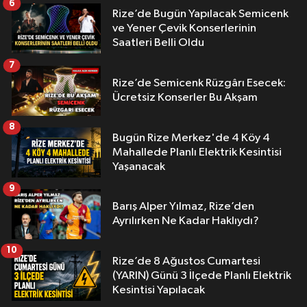
6
Rize’de Bugün Yapılacak Semicenk
ve Yener Çevik Konserlerinin
Saatleri Belli Oldu
7
Rize’de Semicenk Rüzgârı Esecek:
Ücretsiz Konserler Bu Akşam
8
Bugün Rize Merkez'de 4 Köy 4
Mahallede Planlı Elektrik Kesintisi
Yaşanacak
9
Barış Alper Yılmaz, Rize’den
Ayrılırken Ne Kadar Haklıydı?
10
Rize’de 8 Ağustos Cumartesi
(YARIN) Günü 3 İlçede Planlı Elektrik
Kesintisi Yapılacak