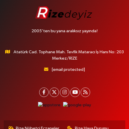
2005'ten bu yana aralıksız yayında!
Atatürk Cad. Tophane Mah. Tevfik Mataracı İş Hanı No: 203
Merkez/RİZE
[email protected]
Rize Nöbetçi Eczaneler
Rize Hava Durumu