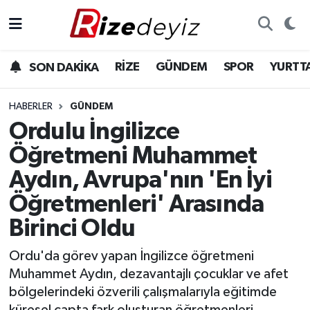
Spor
Rize Nöbetçi Eczaneler
RİZE
GÜNDEM
SPOR
YURTT
SON DAKİKA
Gündem
Rize Hava Durumu
HABERLER
GÜNDEM
Yurttan Haberler
Rize Trafik Yoğunluk Haritası
Ordulu İngilizce
Öğretmeni Muhammet
Ekonomi
Süper Lig Puan Durumu ve Fikstür
Aydın, Avrupa'nın 'En İyi
Teknoloji
Tüm Manşetler
Öğretmenleri' Arasında
Birinci Oldu
Sağlık
Son Dakika Haberleri
Ordu'da görev yapan İngilizce öğretmeni
Haber Arşivi
Muhammet Aydın, dezavantajlı çocuklar ve afet
bölgelerindeki özverili çalışmalarıyla eğitimde
küresel çapta fark oluşturan öğretmenleri