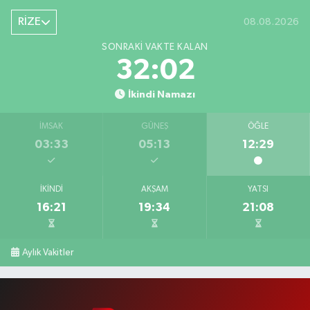
RİZE
08.08.2026
SONRAKI VAKTE KALAN
32:01
İkindi Namazı
İMSAK
GÜNEŞ
ÖĞLE
03:33
05:13
12:29
İKINDI
AKŞAM
YATSI
16:21
19:34
21:08
Aylık Vakitler