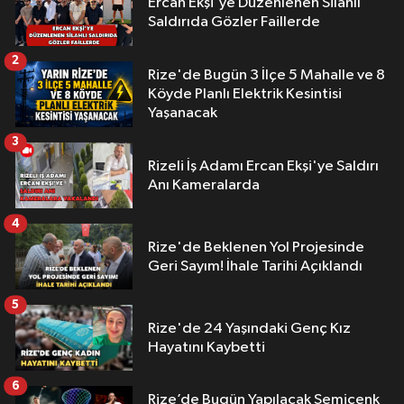
Ercan Ekşi'ye Düzenlenen Silahlı
Saldırıda Gözler Faillerde
2
Rize'de Bugün 3 İlçe 5 Mahalle ve 8
Köyde Planlı Elektrik Kesintisi
Yaşanacak
3
Rizeli İş Adamı Ercan Ekşi'ye Saldırı
Anı Kameralarda
4
Rize'de Beklenen Yol Projesinde
Geri Sayım! İhale Tarihi Açıklandı
5
Rize'de 24 Yaşındaki Genç Kız
Hayatını Kaybetti
6
Rize’de Bugün Yapılacak Semicenk