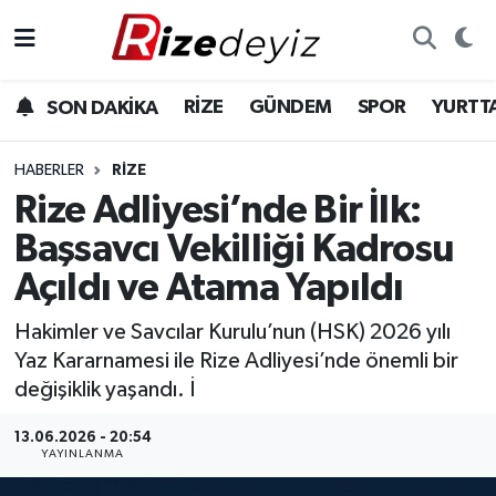
Spor
Rize Nöbetçi Eczaneler
RİZE
GÜNDEM
SPOR
YURTT
SON DAKİKA
Gündem
Rize Hava Durumu
HABERLER
RIZE
Yurttan Haberler
Rize Trafik Yoğunluk Haritası
Rize Adliyesi’nde Bir İlk:
Başsavcı Vekilliği Kadrosu
Ekonomi
Süper Lig Puan Durumu ve Fikstür
Açıldı ve Atama Yapıldı
Teknoloji
Tüm Manşetler
Hakimler ve Savcılar Kurulu’nun (HSK) 2026 yılı
Yaz Kararnamesi ile Rize Adliyesi’nde önemli bir
Sağlık
Son Dakika Haberleri
değişiklik yaşandı. İ
Haber Arşivi
13.06.2026 - 20:54
YAYINLANMA