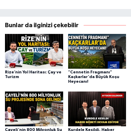
Bunlar da ilginizi çekebilir
Rize’nin Yol Haritası: Çay ve
"Cennetin Fragmanı"
Turizm
Kaçkarlar'da Büyük Koşu
Heyecanı!
Çayeli'nin 800 Milyonluk Su
Kurdele Kesildi, Haber