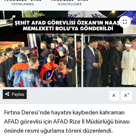
YAYINLANMA
GÜNCELLEME
Paylaş
-
+
A
A
Fırtına Deresi'nde hayatını kaybeden kahraman
AFAD görevlisi için AFAD Rize İl Müdürlüğü binası
önünde resmi uğurlama töreni düzenlendi.