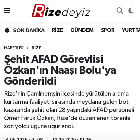
Spor
Rize Nöbetçi Eczaneler
RİZE
GÜNDEM
SPOR
YURTT
SON DAKİKA
Gündem
Rize Hava Durumu
HABERLER
RIZE
Yurttan Haberler
Rize Trafik Yoğunluk Haritası
Şehit AFAD Görevlisi
Özkan'ın Naaşı Bolu'ya
Ekonomi
Süper Lig Puan Durumu ve Fikstür
Gönderildi
Teknoloji
Tüm Manşetler
Rize'nin Çamlıhemşin ilçesinde yürütülen arama
kurtarma faaliyeti sırasında meydana gelen bot
Sağlık
Son Dakika Haberleri
kazasında şehit olan 28 yaşındaki AFAD personeli
Ömer Faruk Özkan, Rize'de düzenlenen törenle
Haber Arşivi
son yolculuğuna uğurlandı.
14.06.2026 - 01:08
14.06.2026 - 01:39