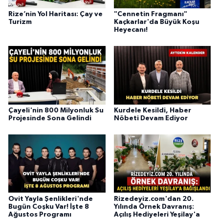
Rize’nin Yol Haritası: Çay ve
"Cennetin Fragmanı"
Turizm
Kaçkarlar'da Büyük Koşu
Heyecanı!
Çayeli'nin 800 Milyonluk Su
Kurdele Kesildi, Haber
Projesinde Sona Gelindi
Nöbeti Devam Ediyor
Ovit Yayla Şenlikleri'nde
Rizedeyiz.com'dan 20.
Bugün Coşku Var! İşte 8
Yılında Örnek Davranış:
Ağustos Programı
Açılış Hediyeleri Yeşilay'a