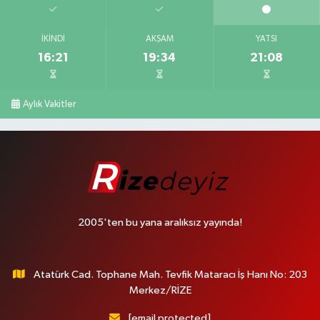
İKINDI
AKŞAM
YATSI
16:21
19:34
21:08
Aylık Vakitler
2005'ten bu yana aralıksız yayında!
Atatürk Cad. Tophane Mah. Tevfik Mataracı İş Hanı No: 203
Merkez/RİZE
[email protected]