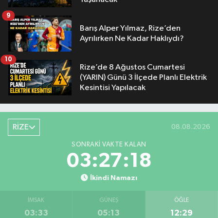
9
Barış Alper Yılmaz, Rize’den
Ayrılırken Ne Kadar Haklıydı?
10
Rize’de 8 Ağustos Cumartesi
(YARIN) Günü 3 İlçede Planlı Elektrik
Kesintisi Yapılacak
RİZE
08.08.2026
SONRAKI VAKTE KALAN
03:27:17
İkindi Namazı
İMSAK
GÜNEŞ
ÖĞLE
03:33
05:13
12:29