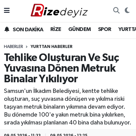
Spor
Rize Nöbetçi Eczaneler
RİZE
GÜNDEM
SPOR
YURTT
SON DAKİKA
Gündem
Rize Hava Durumu
HABERLER
YURTTAN HABERLER
Yurttan Haberler
Rize Trafik Yoğunluk Haritası
Tehlike Oluşturan Ve Suç
Yuvasına Dönen Metruk
Ekonomi
Süper Lig Puan Durumu ve Fikstür
Binalar Yıkılıyor
Teknoloji
Tüm Manşetler
Samsun'un İlkadım Belediyesi, kentte tehlike
oluşturan, suç yuvasına dönüşen ve yıkılma riski
Sağlık
Son Dakika Haberleri
taşıyan metruk binaların yıkımına devam ediyor.
Bu dönemde 100'e yakın metruk bina yıkılırken,
Haber Arşivi
sırada yıkılması planlanan 40 bina daha bulunuyor.
09.05.2026 - 11:33
09.05.2026 - 12:25