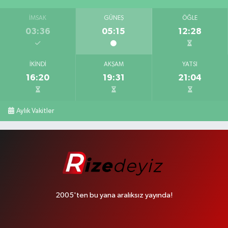
İMSAK
GÜNEŞ
ÖĞLE
03:36
05:15
12:28
İKINDI
AKŞAM
YATSI
16:20
19:31
21:04
Aylık Vakitler
2005'ten bu yana aralıksız yayında!