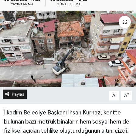
YAYINLANMA
GÜNCELLEME
Paylaş
-
+
A
A
İlkadım Belediye Başkanı İhsan Kurnaz, kentte
bulunan bazı metruk binaların hem sosyal hem de
fiziksel açıdan tehlike oluşturduğunun altını çizdi.