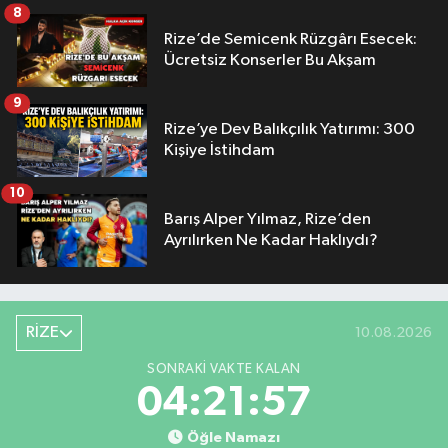
8
Rize’de Semicenk Rüzgârı Esecek:
Ücretsiz Konserler Bu Akşam
9
Rize’ye Dev Balıkçılık Yatırımı: 300
Kişiye İstihdam
10
Barış Alper Yılmaz, Rize’den
Ayrılırken Ne Kadar Haklıydı?
RİZE
10.08.2026
SONRAKI VAKTE KALAN
04:21:57
Öğle Namazı