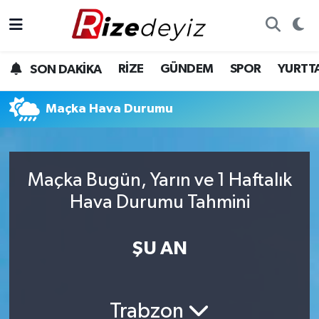
Spor
Rize Nöbetçi Eczaneler
RİZE
GÜNDEM
SPOR
YURTT
SON DAKİKA
Gündem
Rize Hava Durumu
Maçka Hava Durumu
Yurttan Haberler
Rize Trafik Yoğunluk Haritası
Ekonomi
Süper Lig Puan Durumu ve Fikstür
Maçka Bugün, Yarın ve 1 Haftalık
Teknoloji
Tüm Manşetler
Hava Durumu Tahmini
Sağlık
Son Dakika Haberleri
ŞU AN
Haber Arşivi
Trabzon