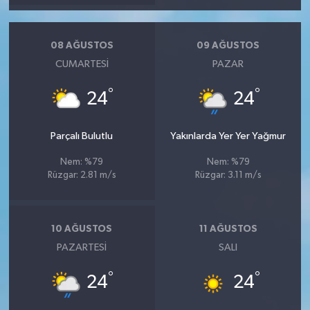
08 AĞUSTOS
09 AĞUSTOS
CUMARTESI
PAZAR
°
°
24
24
Parçalı Bulutlu
Yakınlarda Yer Yer Yağmur
Nem: %79
Nem: %79
Rüzgar: 2.81 m/s
Rüzgar: 3.11 m/s
10 AĞUSTOS
11 AĞUSTOS
PAZARTESI
SALI
°
°
24
24