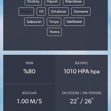
Düzköy
Hayrat
Köprübaşı
Maçka
Of
Ortahisar
Sürmene
Şalpazarı
Tonya
Vakfıkebir
Yomra
NEM
BASINÇ
%80
1010 HPA
hpa
RÜZGAR
EN DÜŞÜK / EN YÜKSEK
°
°
1.00 M/S
22
/ 26