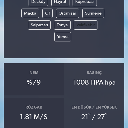
Düzköy
Hayrat
Köprübaşı
Maçka
Of
Ortahisar
Sürmene
Şalpazarı
Tonya
Vakfıkebir
Yomra
NEM
BASINÇ
%79
1008 HPA
hpa
RÜZGAR
EN DÜŞÜK / EN YÜKSEK
°
°
1.81 M/S
21
/ 27