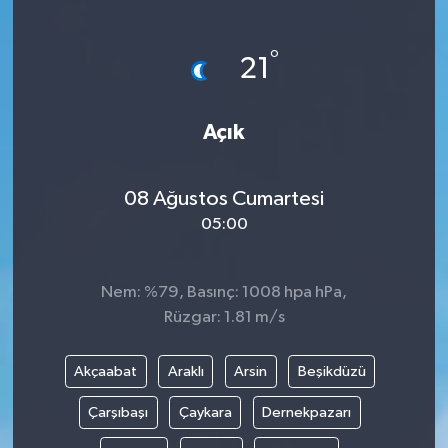
°
21
Açık
08 Ağustos Cumartesi
05:00
Nem: %79, Basınç: 1008 hpa hPa,
Rüzgar: 1.81 m/s
Akçaabat
Araklı
Arsin
Beşikdüzü
Çarşıbaşı
Çaykara
Dernekpazarı