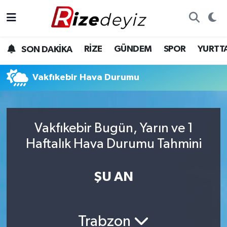
Spor
Rize Nöbetçi Eczaneler
RİZE
GÜNDEM
SPOR
YURTT
SON DAKİKA
Gündem
Rize Hava Durumu
Vakfıkebir Hava Durumu
Yurttan Haberler
Rize Trafik Yoğunluk Haritası
Ekonomi
Süper Lig Puan Durumu ve Fikstür
Vakfıkebir Bugün, Yarın ve 1
Teknoloji
Tüm Manşetler
Haftalık Hava Durumu Tahmini
Sağlık
Son Dakika Haberleri
ŞU AN
Haber Arşivi
Trabzon