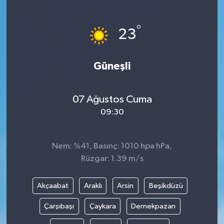
°
23
Güneşli
07 Ağustos Cuma
09:30
Nem: %41, Basınç: 1010 hpa hPa,
Rüzgar: 1.39 m/s
Akçaabat
Araklı
Arsin
Beşikdüzü
Çarşıbaşı
Çaykara
Dernekpazarı