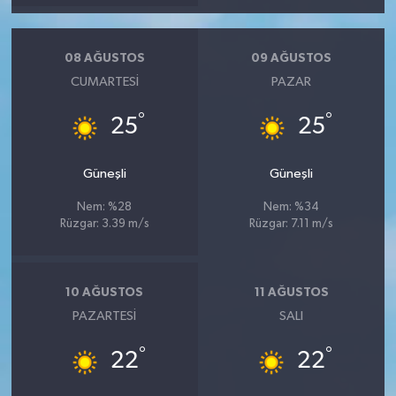
08 AĞUSTOS
09 AĞUSTOS
CUMARTESI
PAZAR
°
°
25
25
Güneşli
Güneşli
Nem: %28
Nem: %34
Rüzgar: 3.39 m/s
Rüzgar: 7.11 m/s
10 AĞUSTOS
11 AĞUSTOS
PAZARTESI
SALI
°
°
22
22