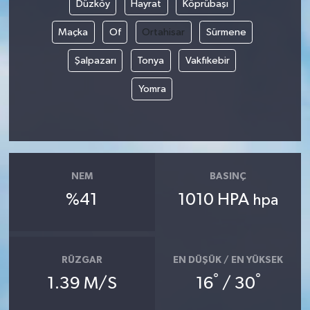
Düzköy
Hayrat
Köprübaşı
Maçka
Of
Ortahisar
Sürmene
Şalpazarı
Tonya
Vakfıkebir
Yomra
NEM
BASINÇ
%41
1010 HPA
hpa
RÜZGAR
EN DÜŞÜK / EN YÜKSEK
°
°
1.39 M/S
16
/ 30