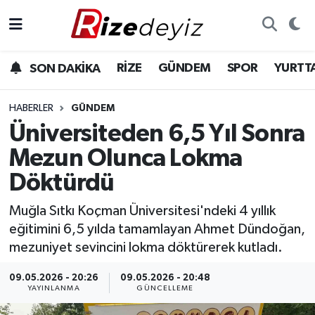
Spor
Rize Nöbetçi Eczaneler
RİZE
GÜNDEM
SPOR
YURTT
SON DAKİKA
Gündem
Rize Hava Durumu
HABERLER
GÜNDEM
Yurttan Haberler
Rize Trafik Yoğunluk Haritası
Üniversiteden 6,5 Yıl Sonra
Mezun Olunca Lokma
Ekonomi
Süper Lig Puan Durumu ve Fikstür
Döktürdü
Teknoloji
Tüm Manşetler
Muğla Sıtkı Koçman Üniversitesi'ndeki 4 yıllık
eğitimini 6,5 yılda tamamlayan Ahmet Dündoğan,
Sağlık
Son Dakika Haberleri
mezuniyet sevincini lokma döktürerek kutladı.
Haber Arşivi
09.05.2026 - 20:26
09.05.2026 - 20:48
YAYINLANMA
GÜNCELLEME