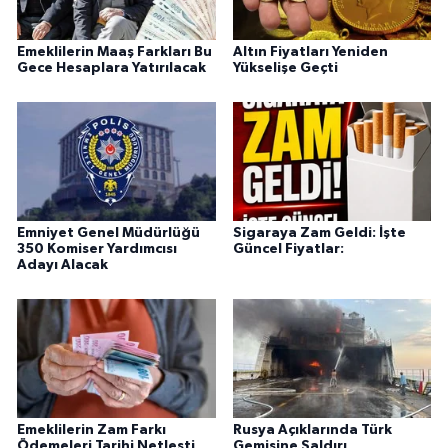
Emeklilerin Maaş Farkları Bu
Altın Fiyatları Yeniden
Gece Hesaplara Yatırılacak
Yükselişe Geçti
Emniyet Genel Müdürlüğü
Sigaraya Zam Geldi: İşte
350 Komiser Yardımcısı
Güncel Fiyatlar:
Adayı Alacak
Emeklilerin Zam Farkı
Rusya Açıklarında Türk
Ödemeleri Tarihi Netleşti
Gemisine Saldırı