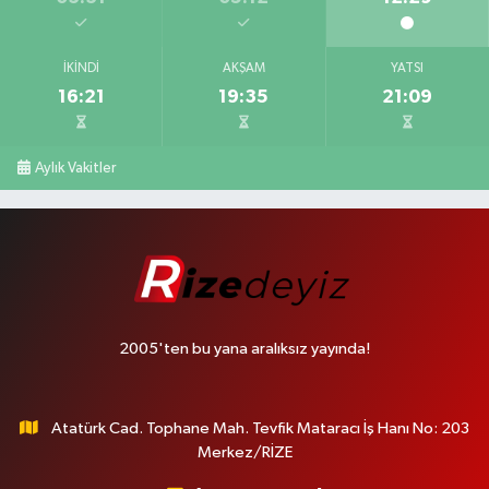
İKINDI
AKŞAM
YATSI
16:21
19:35
21:09
Aylık Vakitler
2005'ten bu yana aralıksız yayında!
Atatürk Cad. Tophane Mah. Tevfik Mataracı İş Hanı No: 203
Merkez/RİZE