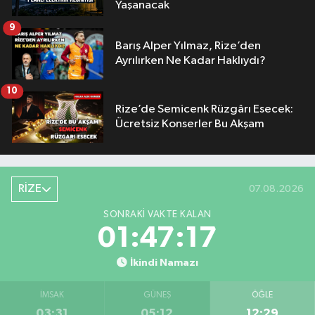
Yaşanacak
9
Barış Alper Yılmaz, Rize’den
Ayrılırken Ne Kadar Haklıydı?
10
Rize’de Semicenk Rüzgârı Esecek:
Ücretsiz Konserler Bu Akşam
RİZE
07.08.2026
SONRAKI VAKTE KALAN
01:47:16
İkindi Namazı
İMSAK
GÜNEŞ
ÖĞLE
03:31
05:12
12:29