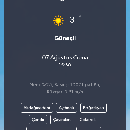
°
31
Güneşli
07 Ağustos Cuma
15:30
Nem: %25, Basınç: 1007 hpa hPa,
Rüzgar: 3.61 m/s
Akdağmadeni
Aydıncık
Boğazlıyan
Çandır
Çayıralan
Çekerek