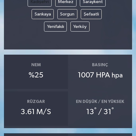
Kadışehri
Merkez
Saraykent
Sarıkaya
Sorgun
Şefaatli
Yenifakılı
Yerköy
NEM
BASINÇ
%25
1007 HPA
hpa
RÜZGAR
EN DÜŞÜK / EN YÜKSEK
°
°
3.61 M/S
13
/ 31