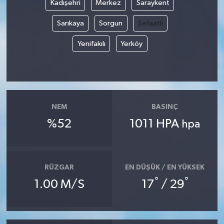
Kadışehri
Merkez
Saraykent
Sarıkaya
Sorgun
Şefaatli
Yenifakılı
Yerköy
NEM
BASINÇ
%52
1011 HPA
hpa
RÜZGAR
EN DÜŞÜK / EN YÜKSEK
°
°
1.00 M/S
17
/ 29