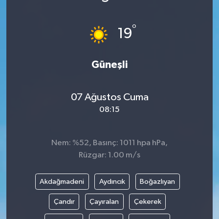
°
19
Güneşli
07 Ağustos Cuma
08:15
Nem: %52, Basınç: 1011 hpa hPa,
Rüzgar: 1.00 m/s
Akdağmadeni
Aydıncık
Boğazlıyan
Çandır
Çayıralan
Çekerek