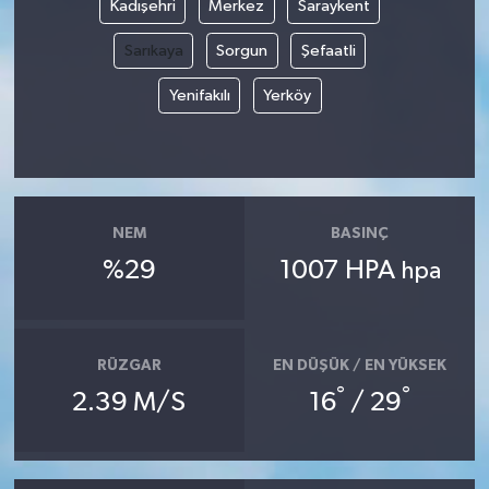
Kadışehri
Merkez
Saraykent
Sarıkaya
Sorgun
Şefaatli
Yenifakılı
Yerköy
NEM
BASINÇ
%29
1007 HPA
hpa
RÜZGAR
EN DÜŞÜK / EN YÜKSEK
°
°
2.39 M/S
16
/ 29