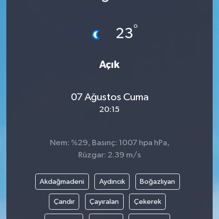
°
23
Açık
07 Ağustos Cuma
20:15
Nem: %29, Basınç: 1007 hpa hPa,
Rüzgar: 2.39 m/s
Akdağmadeni
Aydıncık
Boğazlıyan
Çandır
Çayıralan
Çekerek