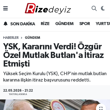
Spor
Rize Nöbetçi Eczaneler
RİZE
GÜNDEM
SPOR
YURTT
SON DAKİKA
Gündem
Rize Hava Durumu
HABERLER
GÜNDEM
Yurttan Haberler
Rize Trafik Yoğunluk Haritası
YSK, Kararını Verdi! Özgür
Özel Mutlak Butlan'a İtiraz
Ekonomi
Süper Lig Puan Durumu ve Fikstür
Etmişti
Teknoloji
Tüm Manşetler
Yüksek Seçim Kurulu (YSK), CHP'nin mutlak butlan
kararına ilişkin itiraz başvurusunu reddetti.
Sağlık
Son Dakika Haberleri
22.05.2026 - 21:22
Haber Arşivi
YAYINLANMA