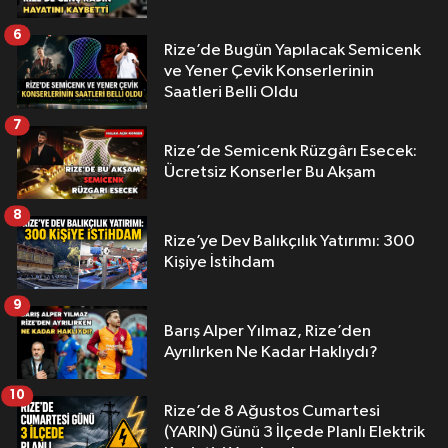
6
Rize’de Bugün Yapılacak Semicenk
ve Yener Çevik Konserlerinin
Saatleri Belli Oldu
7
Rize’de Semicenk Rüzgârı Esecek:
Ücretsiz Konserler Bu Akşam
8
Rize’ye Dev Balıkçılık Yatırımı: 300
Kişiye İstihdam
9
Barış Alper Yılmaz, Rize’den
Ayrılırken Ne Kadar Haklıydı?
10
Rize’de 8 Ağustos Cumartesi
(YARIN) Günü 3 İlçede Planlı Elektrik