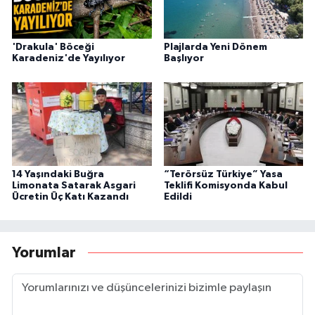
'Drakula' Böceği
Plajlarda Yeni Dönem
Karadeniz'de Yayılıyor
Başlıyor
14 Yaşındaki Buğra
“Terörsüz Türkiye” Yasa
Limonata Satarak Asgari
Teklifi Komisyonda Kabul
Ücretin Üç Katı Kazandı
Edildi
Yorumlar