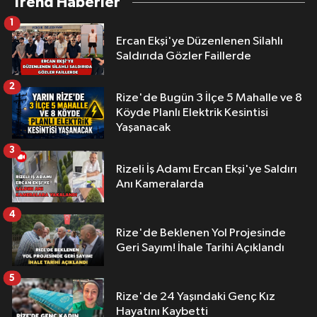
Trend Haberler
1
Ercan Ekşi'ye Düzenlenen Silahlı
Saldırıda Gözler Faillerde
2
Rize'de Bugün 3 İlçe 5 Mahalle ve 8
Köyde Planlı Elektrik Kesintisi
Yaşanacak
3
Rizeli İş Adamı Ercan Ekşi'ye Saldırı
Anı Kameralarda
4
Rize'de Beklenen Yol Projesinde
Geri Sayım! İhale Tarihi Açıklandı
5
Rize'de 24 Yaşındaki Genç Kız
Hayatını Kaybetti