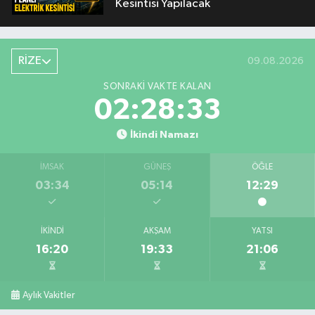
Kesintisi Yapılacak
RİZE
09.08.2026
SONRAKI VAKTE KALAN
02:28:32
İkindi Namazı
İMSAK
GÜNEŞ
ÖĞLE
03:34
05:14
12:29
İKINDI
AKŞAM
YATSI
16:20
19:33
21:06
Aylık Vakitler