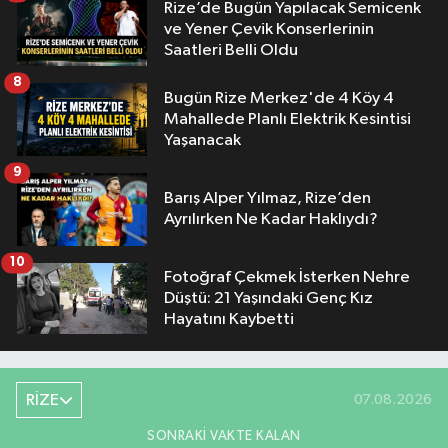
Rize’de Bugün Yapılacak Semicenk
ve Yener Çevik Konserlerinin
Saatleri Belli Oldu
8
Bugün Rize Merkez'de 4 Köy 4
Mahallede Planlı Elektrik Kesintisi
Yaşanacak
9
Barış Alper Yılmaz, Rize’den
Ayrılırken Ne Kadar Haklıydı?
10
Fotoğraf Çekmek İsterken Nehre
Düştü: 21 Yaşındaki Genç Kız
Hayatını Kaybetti
RİZE
07.08.2026
SONRAKI VAKTE KALAN