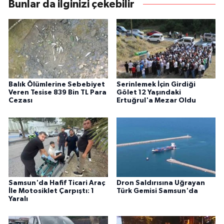
Bunlar da ilginizi çekebilir
Balık Ölümlerine Sebebiyet
Serinlemek İçin Girdiği
Veren Tesise 839 Bin TL Para
Gölet 12 Yaşındaki
Cezası
Ertuğrul'a Mezar Oldu
Samsun'da Hafif Ticari Araç
Dron Saldırısına Uğrayan
İle Motosiklet Çarpıştı: 1
Türk Gemisi Samsun'da
Yaralı