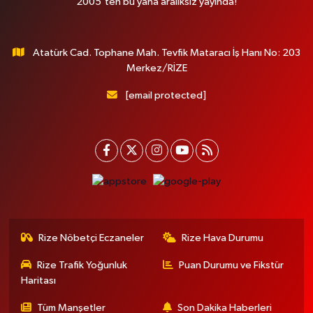
2005'ten bu yana aralıksız yayında!
Atatürk Cad. Tophane Mah. Tevfik Mataracı İş Hanı No: 203
Merkez/RİZE
[email protected]
Rize Nöbetçi Eczaneler
Rize Hava Durumu
Rize Trafik Yoğunluk
Puan Durumu ve Fikstür
Haritası
Tüm Manşetler
Son Dakika Haberleri