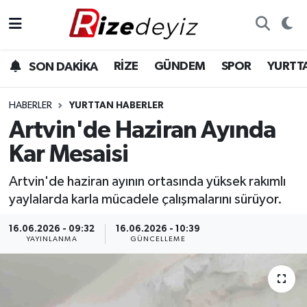
Spor
Rize Nöbetçi Eczaneler
RİZE
GÜNDEM
SPOR
YURTT
SON DAKİKA
Gündem
Rize Hava Durumu
HABERLER
YURTTAN HABERLER
Yurttan Haberler
Rize Trafik Yoğunluk Haritası
Artvin'de Haziran Ayında
Kar Mesaisi
Ekonomi
Süper Lig Puan Durumu ve Fikstür
Artvin'de haziran ayının ortasında yüksek rakımlı
Teknoloji
Tüm Manşetler
yaylalarda karla mücadele çalışmalarını sürüyor.
Sağlık
Son Dakika Haberleri
16.06.2026 - 09:32
16.06.2026 - 10:39
YAYINLANMA
GÜNCELLEME
Haber Arşivi