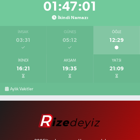
01:47:00
İkindi Namazı
İMSAK
GÜNEŞ
ÖĞLE
03:31
05:12
12:29
İKINDI
AKŞAM
YATSI
16:21
19:35
21:09
Aylık Vakitler