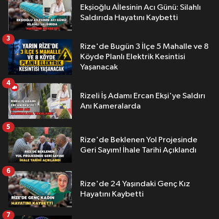
Ekşioğlu Aİlesinin Acı Günü: Silahlı
Saldırıda Hayatını Kaybetti
3
Rize'de Bugün 3 İlçe 5 Mahalle ve 8
Köyde Planlı Elektrik Kesintisi
Yaşanacak
4
Rizeli İş Adamı Ercan Ekşi'ye Saldırı
Anı Kameralarda
5
Rize'de Beklenen Yol Projesinde
Geri Sayım! İhale Tarihi Açıklandı
6
Rize'de 24 Yaşındaki Genç Kız
Hayatını Kaybetti
7