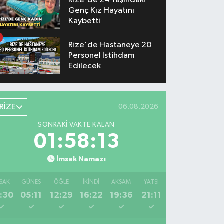
Rize'de 24 Yaşındaki
Genç Kız Hayatını
Kaybetti
Rize'de Hastaneye 20
Personel İstihdam
Edilecek
RİZE
06.08.2026
SONRAKI VAKTE KALAN
01:58:13
İmsak Namazı
SAK
GÜNEŞ
ÖĞLE
İKINDI
AKŞAM
YATSI
:30
05:11
12:29
16:22
19:36
21:11