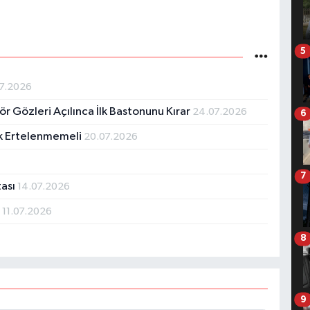
5
07.2026
r Gözleri Açılınca İlk Bastonunu Kırar
24.07.2026
6
ık Ertelenmemeli
20.07.2026
7
tası
14.07.2026
z
11.07.2026
8
9