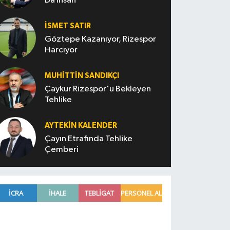
Da İnsan
İSMET SATIR
Göztepe Kazanıyor, Rizespor
Harcıyor
MUHITTIN SANDIKÇI
Çaykur Rizespor'u Bekleyen
Tehlike
AYTEKIN KALENDER
Çayın Etrafında Tehlike
Çemberi