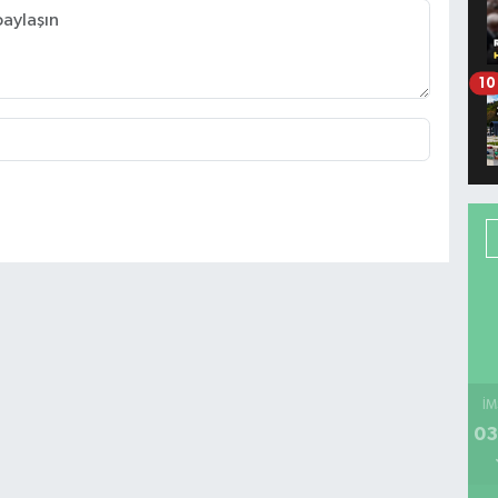
10
İM
03