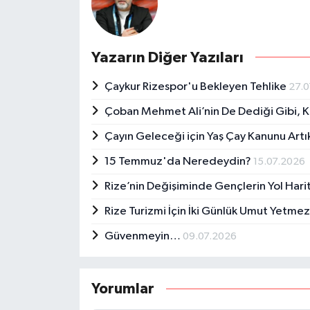
Yazarın Diğer Yazıları
Çaykur Rizespor'u Bekleyen Tehlike
27.
Çoban Mehmet Ali’nin De Dediği Gibi, Kö
Çayın Geleceği için Yaş Çay Kanunu Art
15 Temmuz'da Neredeydin?
15.07.2026
Rize’nin Değişiminde Gençlerin Yol Hari
Rize Turizmi İçin İki Günlük Umut Yetme
Güvenmeyin…
09.07.2026
Yorumlar