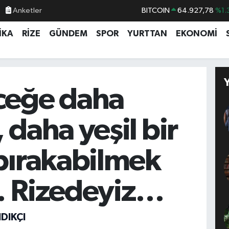
Anketler
BITCOIN
64.927,78
%1.
DOLAR
47,5894
%0.
İKA
RİZE
GÜNDEM
SPOR
YURTTAN
EKONOMİ
EURO
55,0398
%-0.
STERLİN
64,1581
%0.
GRAM ALTIN
6527.85
%0.
ceğe daha
BİST100
13.703
%
 daha yeşil bir
bırakabilmek
… Rizedeyiz…
DIKÇI