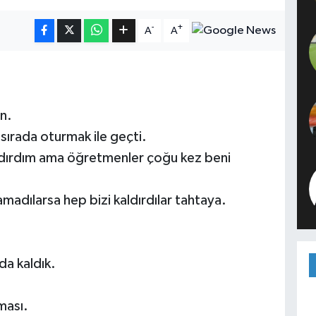
-
+
A
A
n.
rada oturmak ile geçti.
dırdım ama öğretmenler çoğu kez beni
adılarsa hep bizi kaldırdılar tahtaya.
a kaldık.
ması.