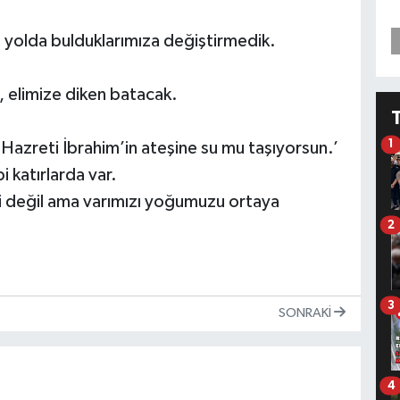
la yolda bulduklarımıza değiştirmedik.
elimize diken batacak.
1
Hazreti İbrahim’in ateşine su mu taşıyorsun.’
i katırlarda var.
li değil ama varımızı yoğumuzu ortaya
2
3
SONRAKI
4