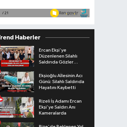
Trend Haberler
Ercan Ekşi'ye
Düzenlenen Silahlı
Saldırıda Gözler
Faillerde
Ekşioğlu Aİlesinin Acı
Günü: Silahlı Saldırıda
Hayatını Kaybetti
Rizeli İş Adamı Ercan
Ekşi'ye Saldırı Anı
Kameralarda
Rize'de Beklenen Yol