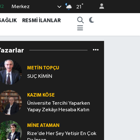
°
Merkez
32
21
08
SAĞLIK
RESMİ İLANLAR
02
16
Yazarlar
54
11
METIN TOPÇU
SUÇ KİMİN
KAZIM KÖSE
Üniversite Tercihi Yaparken
Yapay Zekâyı Hesaba Katın
MINE ATAMAN
Rize’de Her Şey Yetişir En Çok