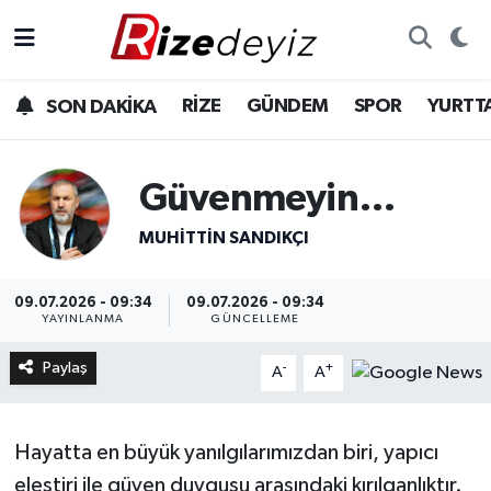
Spor
Rize Nöbetçi Eczaneler
RİZE
GÜNDEM
SPOR
YURTT
SON DAKİKA
Gündem
Rize Hava Durumu
Güvenmeyin…
Yurttan Haberler
Rize Trafik Yoğunluk Haritası
MUHITTIN SANDIKÇI
Ekonomi
Süper Lig Puan Durumu ve Fikstür
09.07.2026 - 09:34
09.07.2026 - 09:34
Teknoloji
Tüm Manşetler
YAYINLANMA
GÜNCELLEME
Sağlık
Son Dakika Haberleri
Paylaş
-
+
A
A
Haber Arşivi
Hayatta en büyük yanılgılarımızdan biri, yapıcı
eleştiri ile güven duygusu arasındaki kırılganlıktır.