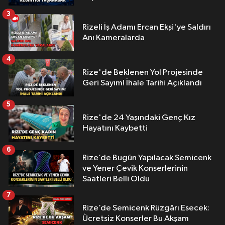
3
Rizeli İş Adamı Ercan Ekşi'ye Saldırı
Anı Kameralarda
4
Rize'de Beklenen Yol Projesinde
Geri Sayım! İhale Tarihi Açıklandı
5
Rize'de 24 Yaşındaki Genç Kız
Hayatını Kaybetti
6
Rize’de Bugün Yapılacak Semicenk
ve Yener Çevik Konserlerinin
Saatleri Belli Oldu
7
Rize’de Semicenk Rüzgârı Esecek:
Ücretsiz Konserler Bu Akşam