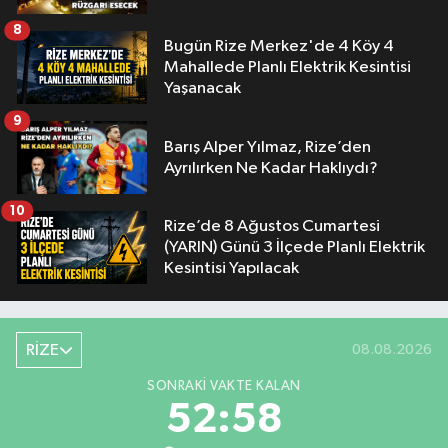
8
Bugün Rize Merkez'de 4 Köy 4
Mahallede Planlı Elektrik Kesintisi
Yaşanacak
9
Barış Alper Yılmaz, Rize’den
Ayrılırken Ne Kadar Haklıydı?
10
Rize’de 8 Ağustos Cumartesi
(YARIN) Günü 3 İlçede Planlı Elektrik
Kesintisi Yapılacak
RİZE
08.08.2026
SONRAKI VAKTE KALAN
52:58