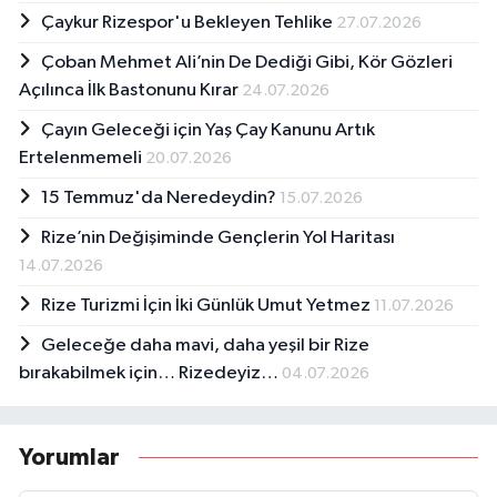
Çaykur Rizespor'u Bekleyen Tehlike
27.07.2026
Çoban Mehmet Ali’nin De Dediği Gibi, Kör Gözleri
Açılınca İlk Bastonunu Kırar
24.07.2026
Çayın Geleceği için Yaş Çay Kanunu Artık
Ertelenmemeli
20.07.2026
15 Temmuz'da Neredeydin?
15.07.2026
Rize’nin Değişiminde Gençlerin Yol Haritası
14.07.2026
Rize Turizmi İçin İki Günlük Umut Yetmez
11.07.2026
Geleceğe daha mavi, daha yeşil bir Rize
bırakabilmek için… Rizedeyiz…
04.07.2026
Yorumlar