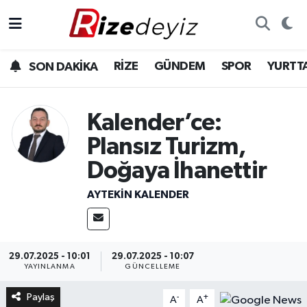
Spor
Rize Nöbetçi Eczaneler
RİZE
GÜNDEM
SPOR
YURTT
SON DAKİKA
Gündem
Rize Hava Durumu
Kalender’ce:
Yurttan Haberler
Rize Trafik Yoğunluk Haritası
Plansız Turizm,
Ekonomi
Süper Lig Puan Durumu ve Fikstür
Doğaya İhanettir
Teknoloji
Tüm Manşetler
AYTEKIN KALENDER
Sağlık
Son Dakika Haberleri
29.07.2025 - 10:01
29.07.2025 - 10:07
Haber Arşivi
YAYINLANMA
GÜNCELLEME
Paylaş
-
+
A
A