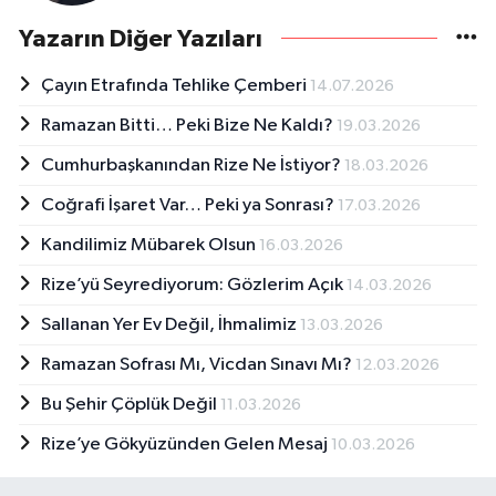
Yazarın Diğer Yazıları
Çayın Etrafında Tehlike Çemberi
14.07.2026
Ramazan Bitti… Peki Bize Ne Kaldı?
19.03.2026
Cumhurbaşkanından Rize Ne İstiyor?
18.03.2026
Coğrafi İşaret Var… Peki ya Sonrası?
17.03.2026
Kandilimiz Mübarek Olsun
16.03.2026
Rize’yü Seyrediyorum: Gözlerim Açık
14.03.2026
Sallanan Yer Ev Değil, İhmalimiz
13.03.2026
Ramazan Sofrası Mı, Vicdan Sınavı Mı?
12.03.2026
Bu Şehir Çöplük Değil
11.03.2026
Rize’ye Gökyüzünden Gelen Mesaj
10.03.2026