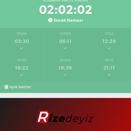
SONRAKI VAKTE KALAN
02:02:01
İmsak Namazı
İMSAK
GÜNEŞ
ÖĞLE
03:30
05:11
12:29
İKINDI
AKŞAM
YATSI
16:22
19:36
21:11
Aylık Vakitler