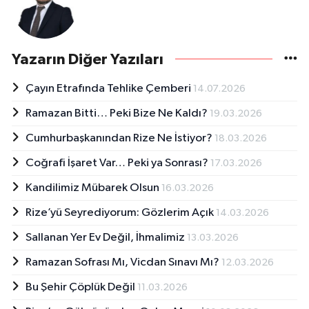
Yazarın Diğer Yazıları
Çayın Etrafında Tehlike Çemberi
14.07.2026
Ramazan Bitti… Peki Bize Ne Kaldı?
19.03.2026
Cumhurbaşkanından Rize Ne İstiyor?
18.03.2026
Coğrafi İşaret Var… Peki ya Sonrası?
17.03.2026
Kandilimiz Mübarek Olsun
16.03.2026
Rize’yü Seyrediyorum: Gözlerim Açık
14.03.2026
Sallanan Yer Ev Değil, İhmalimiz
13.03.2026
Ramazan Sofrası Mı, Vicdan Sınavı Mı?
12.03.2026
Bu Şehir Çöplük Değil
11.03.2026