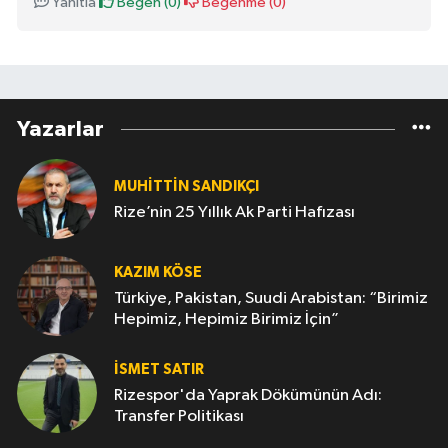
Yanıtla
Beğen (
0
)
Beğenme (
0
)
Yazarlar
MUHITTIN SANDIKÇI
Rize’nin 25 Yıllık Ak Parti Hafızası
KAZIM KÖSE
Türkiye, Pakistan, Suudi Arabistan: “Birimiz
Hepimiz, Hepimiz Birimiz İçin”
İSMET SATIR
Rizespor'da Yaprak Dökümünün Adı:
Transfer Politikası