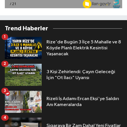
Trend Haberler
1
Rize'de Bugün 3 İlçe 5 Mahalle ve 8
Köyde Planlı Elektrik Kesintisi
Yaşanacak
2
3 Kişi Zehirlendi: Çayın Geleceği
İçin "Ot İlacı" Uyarısı
3
Rizeli İş Adamı Ercan Ekşi'ye Saldırı
Anı Kameralarda
4
Sigaraya Bir Zam Daha! Yeni Fiyatlar