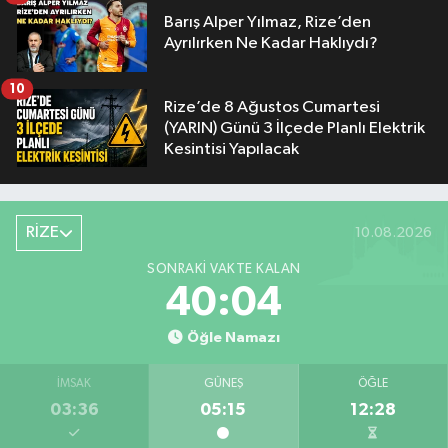
Barış Alper Yılmaz, Rize’den
Ayrılırken Ne Kadar Haklıydı?
10
Rize’de 8 Ağustos Cumartesi
(YARIN) Günü 3 İlçede Planlı Elektrik
Kesintisi Yapılacak
RİZE
10.08.2026
SONRAKI VAKTE KALAN
40:04
Öğle Namazı
İMSAK
GÜNEŞ
ÖĞLE
03:36
05:15
12:28