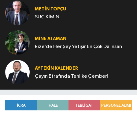
METIN TOPÇU
SUÇ KİMİN
MINE ATAMAN
Rize’de Her Şey Yetişir En Çok Da İnsan
AYTEKIN KALENDER
Çayın Etrafında Tehlike Çemberi