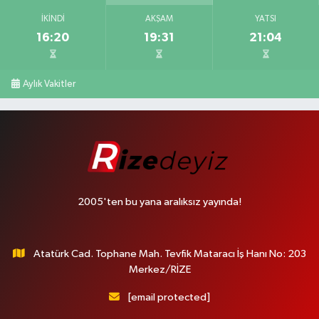
İKINDI
AKŞAM
YATSI
16:20
19:31
21:04
Aylık Vakitler
2005'ten bu yana aralıksız yayında!
Atatürk Cad. Tophane Mah. Tevfik Mataracı İş Hanı No: 203
Merkez/RİZE
[email protected]