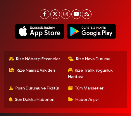
Rize Nöbetçi Eczaneler
Rize Hava Durumu
Rize Namaz Vakitleri
Rize Trafik Yoğunluk
Haritası
Puan Durumu ve Fikstür
Tüm Manşetler
Son Dakika Haberleri
Haber Arşivi
Gizlilik Sözleşmesi
İletişim
Künye
En iyi site deneyimi sağlamak için çerezlerden
faydalanıyoruz. Detaylar için lütfen tıklayın.