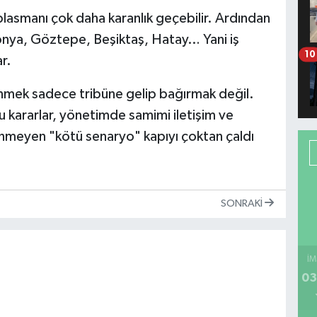
lasmanı çok daha karanlık geçebilir. Ardından
Konya, Göztepe, Beşiktaş, Hatay… Yani iş
10
r.
nmek sadece tribüne gelip bağırmak değil.
 kararlar, yönetimde samimi iletişim ve
enmeyen "kötü senaryo" kapıyı çoktan çaldı
SONRAKI
İM
03