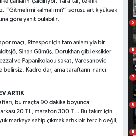
ke çanlarını çaldırıyor. Taraftar, teknik
sız. “Gitmeli mi kalmalı mı?” sorusu artık yüksek
una göre yanıt bulabilir.
5
or maçı, Rizespor için tam anlamıyla bir
6
idtsjö, Sinan Gümüş, Dorukhan gibi eksikler
hezzal ve Papanikolaou sakat, Varesanovic
belirsiz. Kadro dar, ama taraftarın inancı
7
EV ARTIK
raftarı, bu maçta 90 dakika boyunca
8
e arkası 20 TL, maraton 300 TL. Bu takım için
ük markaya sahip çıkmak artık bir tercih değil,
9