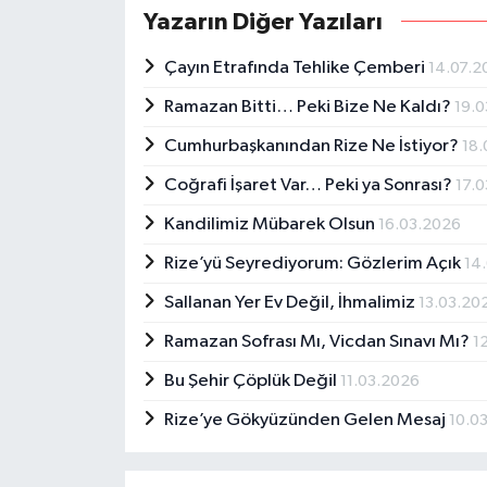
Yazarın Diğer Yazıları
Çayın Etrafında Tehlike Çemberi
14.07.2
Ramazan Bitti… Peki Bize Ne Kaldı?
19.
Cumhurbaşkanından Rize Ne İstiyor?
18
Coğrafi İşaret Var… Peki ya Sonrası?
17.
Kandilimiz Mübarek Olsun
16.03.2026
Rize’yü Seyrediyorum: Gözlerim Açık
14
Sallanan Yer Ev Değil, İhmalimiz
13.03.20
Ramazan Sofrası Mı, Vicdan Sınavı Mı?
1
Bu Şehir Çöplük Değil
11.03.2026
Rize’ye Gökyüzünden Gelen Mesaj
10.0