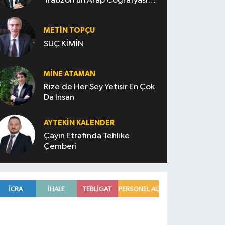
Trabzon’un Arap Coğrafyasını
Fethi
METIN TOPÇU
SUÇ KİMİN
MINE ATAMAN
Rize’de Her Şey Yetişir En Çok
Da İnsan
AYTEKIN KALENDER
Çayın Etrafında Tehlike
Çemberi