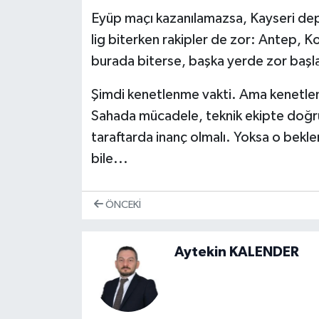
Eyüp maçı kazanılamazsa, Kayseri dep
lig biterken rakipler de zor: Antep, 
burada biterse, başka yerde zor başla
Şimdi kenetlenme vakti. Ama kenetle
Sahada mücadele, teknik ekipte doğru
taraftarda inanç olmalı. Yoksa o bekl
bile...
ÖNCEKI
Aytekin KALENDER