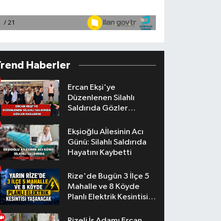
Trend Haberler
Ercan Ekşi'ye
Düzenlenen Silahlı
Saldırıda Gözler
Faillerde
Ekşioğlu Aİlesinin Acı
Günü: Silahlı Saldırıda
Hayatını Kaybetti
Rize'de Bugün 3 İlçe 5
Mahalle ve 8 Köyde
Planlı Elektrik Kesintisi
Yaşanacak
Rizeli İş Adamı Ercan