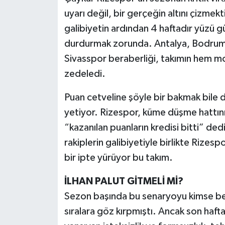
uyarı değil, bir gerçeğin altını çizmek
galibiyetin ardından 4 haftadır yüzü gü
durdurmak zorunda. Antalya, Bodrum,
Sivasspor beraberliği, takımın hem m
zedeledi.
Puan cetveline şöyle bir bakmak bile 
yetiyor. Rizespor, küme düşme hattını
“kazanılan puanların kredisi bitti” de
rakiplerin galibiyetiyle birlikte Rizesp
bir ipte yürüyor bu takım.
İLHAN PALUT GİTMELİ Mİ?
Sezon başında bu senaryoyu kimse bekl
sıralara göz kırpmıştı. Ancak son haf