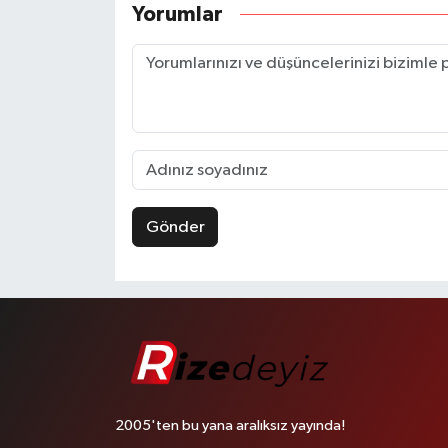
Yorumlar
Gönder
2005'ten bu yana aralıksız yayında!