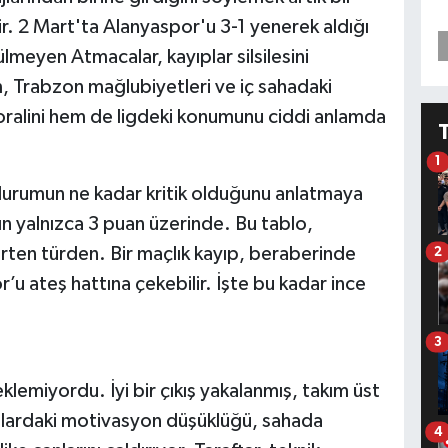
tir. 2 Mart'ta Alanyaspor'u 3-1 yenerek aldığı
lmeyen Atmacalar, kayıplar silsilesini
 Trabzon mağlubiyetleri ve iç sahadaki
oralini hem de ligdeki konumunu ciddi anlamda
1
durumun ne kadar kritik olduğunu anlatmaya
n yalnızca 3 puan üzerinde. Bu tablo,
dirten türden. Bir maçlık kayıp, beraberinde
2
or’u ateş hattına çekebilir. İşte bu kadar ince
3
emiyordu. İyi bir çıkış yakalanmış, takım üst
talardaki motivasyon düşüklüğü, sahada
4