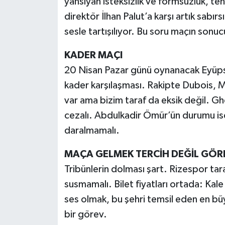
yansıyan isteksizlik ve formsuzluk, tehli
direktör İlhan Palut’a karşı artık sabır
sesle tartışılıyor. Bu soru maçın sonuc
KADER MAÇI
20 Nisan Pazar günü oynanacak Eyüpsp
kader karşılaşması. Rakipte Dubois, M
var ama bizim taraf da eksik değil. G
cezalı. Abdulkadir Ömür’ün durumu ise 
daralmamalı.
MAÇA GELMEK TERCİH DEĞİL GÖR
Tribünlerin dolması şart. Rizespor ta
susmamalı. Bilet fiyatları ortada: Kal
ses olmak, bu şehri temsil eden en büy
bir görev.