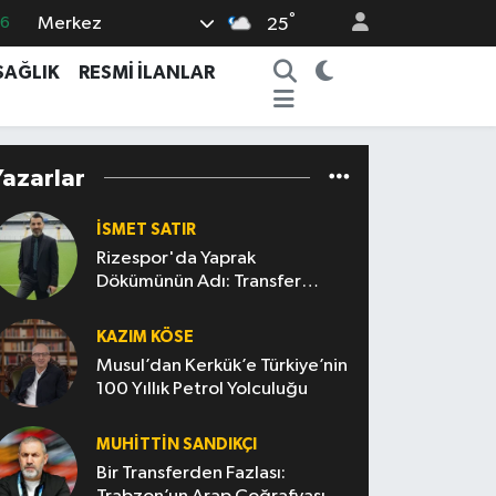
16
°
Merkez
25
06
SAĞLIK
RESMİ İLANLAR
02
.2
Yazarlar
12
0
İSMET SATIR
Rizespor'da Yaprak
Dökümünün Adı: Transfer
Politikası
KAZIM KÖSE
Musul’dan Kerkük’e Türkiye’nin
100 Yıllık Petrol Yolculuğu
MUHITTIN SANDIKÇI
Bir Transferden Fazlası: