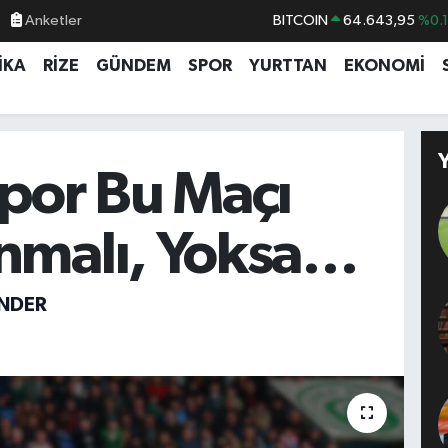
BITCOIN
64.643,95
%0.
Anketler
DOLAR
47,6006
%0.
İKA
RİZE
GÜNDEM
SPOR
YURTTAN
EKONOMİ
EURO
55,0250
%0.
STERLİN
64,2398
%0
GRAM ALTIN
6500.87
%0.
por Bu Maçı
BİST100
13.799
%7
nmalı, Yoksa…
ENDER