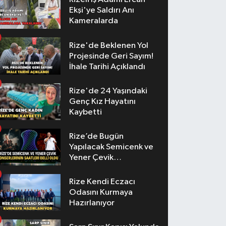
Ekşi'ye Saldırı Anı
Kameralarda
Rize'de Beklenen Yol
Projesinde Geri Sayım!
İhale Tarihi Açıklandı
Rize'de 24 Yaşındaki
Genç Kız Hayatını
Kaybetti
Rize’de Bugün
Yapılacak Semicenk ve
Yener Çevik
Konserlerinin Saatleri
Belli Oldu
Rize Kendi Eczacı
Odasını Kurmaya
Hazırlanıyor