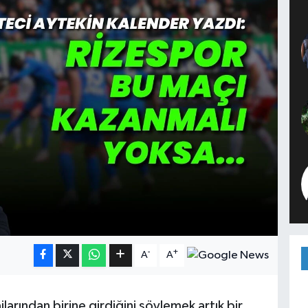
-
+
A
A
larından birine girdiğini söylemek artık bir