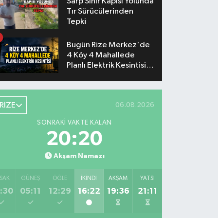
Sarp Sınır Kapısı Yolunda
Tır Sürücülerinden
Tepki
Bugün Rize Merkez'de
4 Köy 4 Mahallede
Planlı Elektrik Kesintisi
Yaşanacak
RİZE
06.08.2026
SONRAKI VAKTE KALAN
20:19
Akşam Namazı
SAK
GÜNEŞ
ÖĞLE
İKINDI
AKŞAM
YATSI
:30
05:11
12:29
16:22
19:36
21:11