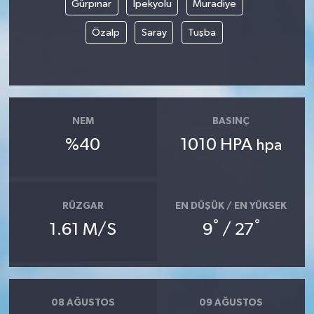
Gürpınar
İpekyolu
Muradiye
Özalp
Saray
Tuşba
NEM
BASINÇ
%40
1010 HPA
hpa
RÜZGAR
EN DÜŞÜK / EN YÜKSEK
°
°
1.61 M/S
9
/ 27
08 AĞUSTOS
09 AĞUSTOS