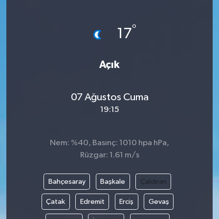
°
17
Açık
07 Ağustos Cuma
19:15
Nem: %40, Basınç: 1010 hpa hPa,
Rüzgar: 1.61 m/s
Bahçesaray
Başkale
Çaldıran
Çatak
Edremit
Erciş
Gevaş