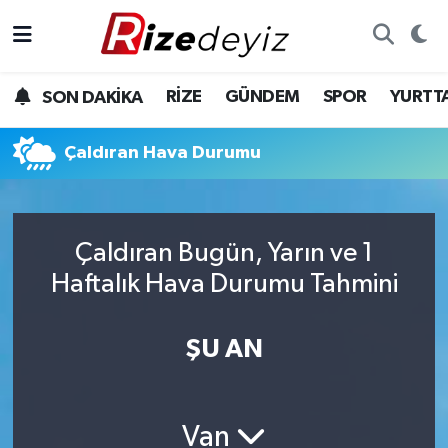
Spor
Rize Nöbetçi Eczaneler
RİZE
GÜNDEM
SPOR
YURTT
SON DAKİKA
Gündem
Rize Hava Durumu
Çaldıran Hava Durumu
Yurttan Haberler
Rize Trafik Yoğunluk Haritası
Ekonomi
Süper Lig Puan Durumu ve Fikstür
Çaldıran Bugün, Yarın ve 1
Teknoloji
Tüm Manşetler
Haftalık Hava Durumu Tahmini
Sağlık
Son Dakika Haberleri
ŞU AN
Haber Arşivi
Van