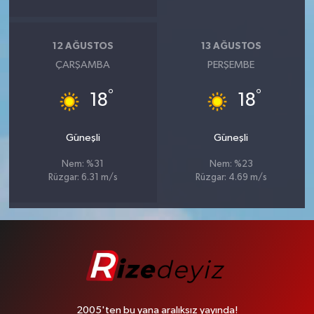
12 AĞUSTOS
13 AĞUSTOS
ÇARŞAMBA
PERŞEMBE
°
°
18
18
Güneşli
Güneşli
Nem: %31
Nem: %23
Rüzgar: 6.31 m/s
Rüzgar: 4.69 m/s
2005'ten bu yana aralıksız yayında!