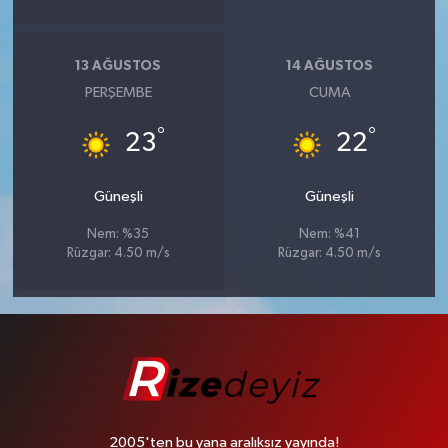
13 AĞUSTOS
14 AĞUSTOS
PERŞEMBE
CUMA
°
°
23
22
Güneşli
Güneşli
Nem: %35
Nem: %41
Rüzgar: 4.50 m/s
Rüzgar: 4.50 m/s
2005'ten bu yana aralıksız yayında!