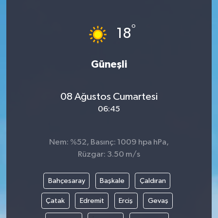
°
18
Güneşli
08 Ağustos Cumartesi
06:45
Nem: %52, Basınç: 1009 hpa hPa,
Rüzgar: 3.50 m/s
Bahçesaray
Başkale
Çaldıran
Çatak
Edremit
Erciş
Gevaş