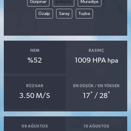
Gürpınar
İpekyolu
Muradiye
Özalp
Saray
Tuşba
NEM
BASINÇ
%52
1009 HPA
hpa
RÜZGAR
EN DÜŞÜK / EN YÜKSEK
°
°
3.50 M/S
17
/ 28
09 AĞUSTOS
10 AĞUSTOS