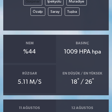
Gürpınar
İpekyolu
Muradiye
Özalp
Saray
Tuşba
NEM
BASINÇ
%44
1009 HPA
hpa
RÜZGAR
EN DÜŞÜK / EN YÜKSEK
°
°
5.11 M/S
18
/ 26
11 AĞUSTOS
12 AĞUSTOS