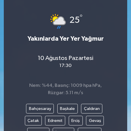
°
25
Yakınlarda Yer Yer Yağmur
10 Ağustos Pazartesi
17:30
Nem: %44, Basınç: 1009 hpa hPa,
Rüzgar: 5.11 m/s
Bahçesaray
Başkale
Çaldıran
Çatak
Edremit
Erciş
Gevaş