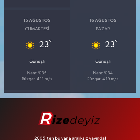
15 AĞUSTOS
16 AĞUSTOS
CUMARTESI
PAZAR
°
°
23
23
Güneşli
Güneşli
Nem: %35
Nem: %34
Rüzgar: 4.11 m/s
Rüzgar: 4.19 m/s
2005'ten bu yana aralıksız yayında!