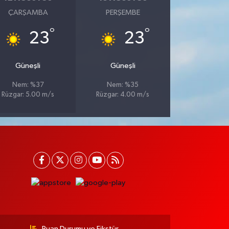
ÇARŞAMBA
PERŞEMBE
°
°
23
23
Güneşli
Güneşli
Nem: %37
Nem: %35
Rüzgar: 5.00 m/s
Rüzgar: 4.00 m/s
Puan Durumu ve Fikstür