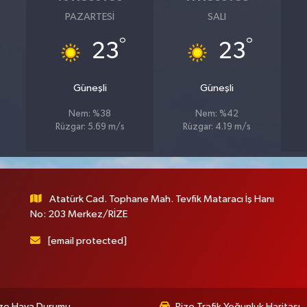
PAZARTESI
SALI
°
°
23
23
Güneşli
Güneşli
Nem: %38
Nem: %42
Rüzgar: 5.69 m/s
Rüzgar: 4.19 m/s
Atatürk Cad. Tophane Mah. Tevfik Mataracı İş Hanı
No: 203 Merkez/RİZE
[email protected]
ize Hava Durumu
Rize Trafik Yoğunluk Haritası