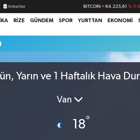
Anketler
BITCOIN
64.225,61
%-0.
DOLAR
47,6704
%
İKA
RİZE
GÜNDEM
SPOR
YURTTAN
EKONOMİ
EURO
55,0406
%-0.
STERLİN
64,2143
%
u
GRAM ALTIN
6510.40
%0.4
BİST100
13.799
%7
n, Yarın ve 1 Haftalık Hava D
Van
°
18