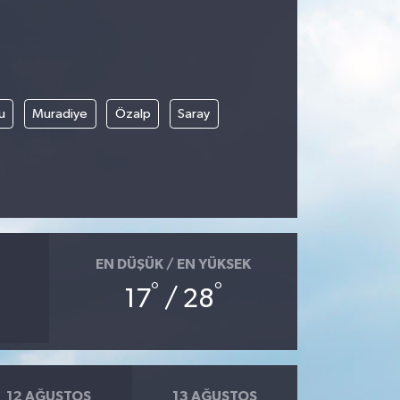
u
Muradiye
Özalp
Saray
EN DÜŞÜK / EN YÜKSEK
°
°
17
/ 28
12 AĞUSTOS
13 AĞUSTOS