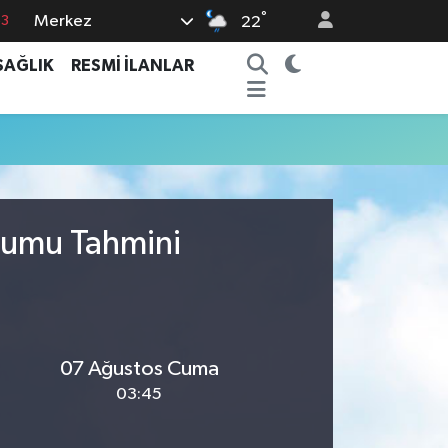
°
Merkez
63
22
0
SAĞLIK
RESMİ İLANLAR
08
0
5
0
urumu Tahmini
07 Ağustos Cuma
03:45