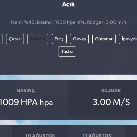
Açık
Nem: %43, Basınç: 1009 hpa hPa, Rüzgar: 3.00 m/s
Çatak
Edremit
Erciş
Gevaş
Gürpınar
İpekyol
Tuşba
BASINÇ
RÜZGAR
1009 HPA
3.00 M/S
hpa
10 AĞUSTOS
11 AĞUSTOS