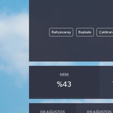
Bahçesaray
Başkale
Çaldıran
NEM
%43
08 AĞUSTOS
09 AĞUSTOS