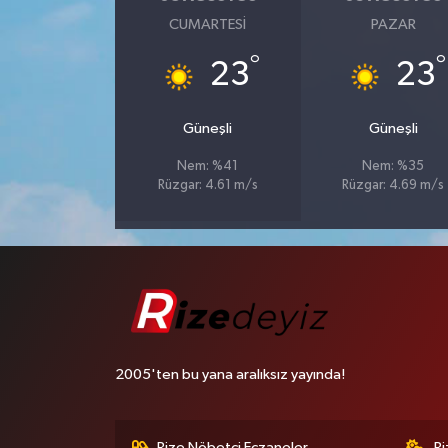
CUMARTESI
PAZAR
°
°
23
23
Güneşli
Güneşli
Nem: %41
Nem: %35
Rüzgar: 4.61 m/s
Rüzgar: 4.69 m/s
2005'ten bu yana aralıksız yayında!
Rize Nöbetçi Eczaneler
R