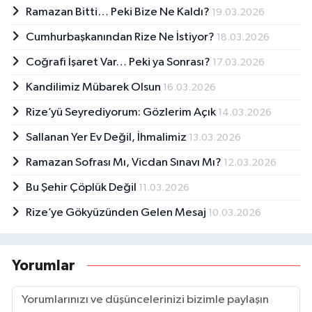
Ramazan Bitti… Peki Bize Ne Kaldı?
19.03.2026
Cumhurbaşkanından Rize Ne İstiyor?
18.03.2026
Coğrafi İşaret Var… Peki ya Sonrası?
17.03.2026
Kandilimiz Mübarek Olsun
16.03.2026
Rize’yü Seyrediyorum: Gözlerim Açık
14.03.2026
Sallanan Yer Ev Değil, İhmalimiz
13.03.2026
Ramazan Sofrası Mı, Vicdan Sınavı Mı?
12.03.2026
Bu Şehir Çöplük Değil
11.03.2026
Rize’ye Gökyüzünden Gelen Mesaj
10.03.2026
Yorumlar