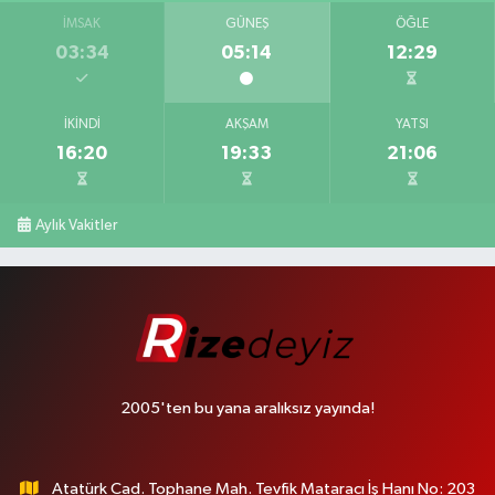
İMSAK
GÜNEŞ
ÖĞLE
03:34
05:14
12:29
İKINDI
AKŞAM
YATSI
16:20
19:33
21:06
Aylık Vakitler
2005'ten bu yana aralıksız yayında!
Atatürk Cad. Tophane Mah. Tevfik Mataracı İş Hanı No: 203