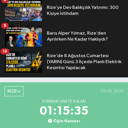
Rize’ye Dev Balıkçılık Yatırımı: 300
Kişiye İstihdam
9
Barış Alper Yılmaz, Rize’den
Ayrılırken Ne Kadar Haklıydı?
10
Rize’de 8 Ağustos Cumartesi
(YARIN) Günü 3 İlçede Planlı Elektrik
Kesintisi Yapılacak
RİZE
09.08.2026
SONRAKI VAKTE KALAN
01:15:35
Öğle Namazı