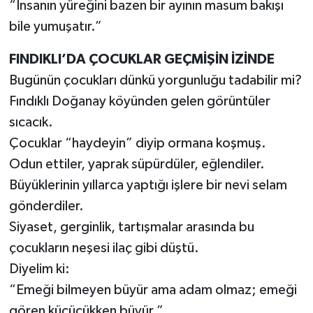
“İnsanın yüreğini bazen bir ayının masum bakışı
bile yumuşatır.”
FINDIKLI’DA ÇOCUKLAR GEÇMİŞİN İZİNDE
Bugünün çocukları dünkü yorgunluğu tadabilir mi?
Fındıklı Doğanay köyünden gelen görüntüler
sıcacık.
Çocuklar “haydeyin” diyip ormana koşmuş.
Odun ettiler, yaprak süpürdüler, eğlendiler.
Büyüklerinin yıllarca yaptığı işlere bir nevi selam
gönderdiler.
Siyaset, gerginlik, tartışmalar arasında bu
çocukların neşesi ilaç gibi düştü.
Diyelim ki:
“Emeği bilmeyen büyür ama adam olmaz; emeği
gören küçücükken büyür.”