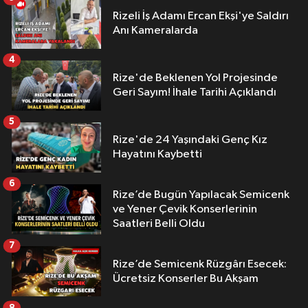
Rizeli İş Adamı Ercan Ekşi'ye Saldırı
Anı Kameralarda
4
Rize'de Beklenen Yol Projesinde
Geri Sayım! İhale Tarihi Açıklandı
5
Rize'de 24 Yaşındaki Genç Kız
Hayatını Kaybetti
6
Rize’de Bugün Yapılacak Semicenk
ve Yener Çevik Konserlerinin
Saatleri Belli Oldu
7
Rize’de Semicenk Rüzgârı Esecek:
Ücretsiz Konserler Bu Akşam
8