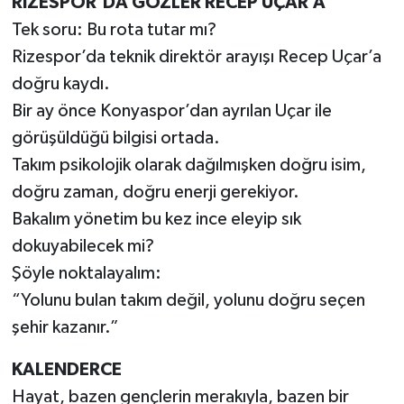
RİZESPOR’DA GÖZLER RECEP UÇAR’A
Tek soru: Bu rota tutar mı?
Rizespor’da teknik direktör arayışı Recep Uçar’a
doğru kaydı.
Bir ay önce Konyaspor’dan ayrılan Uçar ile
görüşüldüğü bilgisi ortada.
Takım psikolojik olarak dağılmışken doğru isim,
doğru zaman, doğru enerji gerekiyor.
Bakalım yönetim bu kez ince eleyip sık
dokuyabilecek mi?
Şöyle noktalayalım:
“Yolunu bulan takım değil, yolunu doğru seçen
şehir kazanır.”
KALENDERCE
Hayat, bazen gençlerin merakıyla, bazen bir