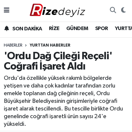
Spor
Rize Nöbetçi Eczaneler
RİZE
GÜNDEM
SPOR
YURTT
SON DAKİKA
Gündem
Rize Hava Durumu
HABERLER
YURTTAN HABERLER
Yurttan Haberler
Rize Trafik Yoğunluk Haritası
'Ordu Dağ Çileği Reçeli'
Coğrafi İşaret Aldı
Ekonomi
Süper Lig Puan Durumu ve Fikstür
Ordu'da özellikle yüksek rakımlı bölgelerde
Teknoloji
Tüm Manşetler
yetişen ve daha çok kadınlar tarafından zorlu
emekle toplanan dağ çileğinin reçeli, Ordu
Sağlık
Son Dakika Haberleri
Büyükşehir Belediyesinin girişimleriyle coğrafi
işaret alarak tescillendi. Bu tescille birlikte Ordu
Haber Arşivi
genelinde coğrafi işaretli ürün sayısı 24'e
yükseldi.