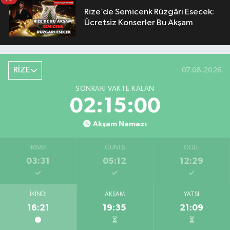
Rize’de Semicenk Rüzgârı Esecek:
Ücretsiz Konserler Bu Akşam
RİZE
07.08.2026
SONRAKI VAKTE KALAN
02:15:00
Akşam Namazı
İMSAK
GÜNEŞ
ÖĞLE
03:31
05:12
12:29
İKINDI
AKŞAM
YATSI
16:21
19:35
21:09