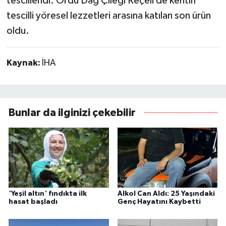
tescillendi. Ordu Dağ Çileği Reçeli de kentin
tescilli yöresel lezzetleri arasına katılan son ürün
oldu.
Kaynak:
İHA
Bunlar da ilginizi çekebilir
'Yeşil altın' fındıkta ilk
Alkol Can Aldı: 25 Yaşındaki
hasat başladı
Genç Hayatını Kaybetti