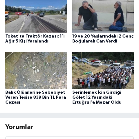
Tokat'ta Traktör Kazası: 1'i
19 ve 20 Yaşlarındaki 2 Genç
Ağır 5 Kişi Yaralandı
Boğularak Can Verdi
Balık Ölümlerine Sebebiyet
Serinlemek İçin Girdiği
Veren Tesise 839 Bin TL Para
Gölet 12 Yaşındaki
Cezası
Ertuğrul'a Mezar Oldu
Yorumlar