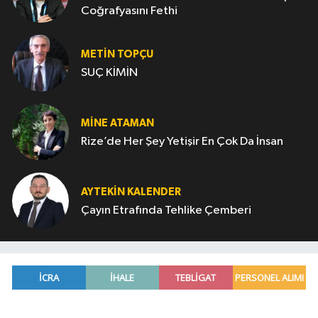
Coğrafyasını Fethi
METIN TOPÇU
SUÇ KİMİN
MINE ATAMAN
Rize’de Her Şey Yetişir En Çok Da İnsan
AYTEKIN KALENDER
Çayın Etrafında Tehlike Çemberi