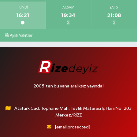
İKINDI
AKŞAM
YATSI
16:21
19:34
21:08
Aylık Vakitler
2005'ten bu yana aralıksız yayında!
Atatürk Cad. Tophane Mah. Tevfik Mataracı İş Hanı No: 203
Merkez/RİZE
[email protected]