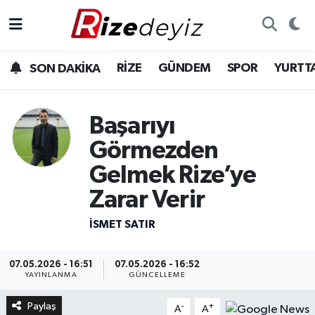
Spor
Rize Nöbetçi Eczaneler
RİZE
GÜNDEM
SPOR
YURTT
SON DAKİKA
Gündem
Rize Hava Durumu
Başarıyı
Yurttan Haberler
Rize Trafik Yoğunluk Haritası
Görmezden
Ekonomi
Süper Lig Puan Durumu ve Fikstür
Gelmek Rize’ye
Zarar Verir
Teknoloji
Tüm Manşetler
İSMET SATIR
Sağlık
Son Dakika Haberleri
07.05.2026 - 16:51
07.05.2026 - 16:52
Haber Arşivi
YAYINLANMA
GÜNCELLEME
Paylaş
-
+
A
A