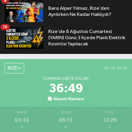
9
Barış Alper Yılmaz, Rize’den
Ayrılırken Ne Kadar Haklıydı?
10
Rize’de 8 Ağustos Cumartesi
(YARIN) Günü 3 İlçede Planlı Elektrik
Kesintisi Yapılacak
RİZE
08.08.2026
SONRAKI VAKTE KALAN
36:49
Akşam Namazı
İMSAK
GÜNEŞ
ÖĞLE
03:33
05:13
12:29