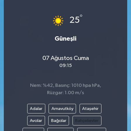
°
25
Güneşli
07 Ağustos Cuma
09:15
Nem: %42, Basınç: 1010 hpa hPa,
Rüzgar: 1.00 m/s
Adalar
Arnavutköy
Ataşehir
Avcılar
Bağcılar
Bahçelievler