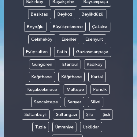
Bakırköy
Başakşehir
Bayrampaşa
Beşiktaş
Beykoz
Beylikdüzü
Beyoğlu
Büyükçekmece
Çatalca
Çekmeköy
Esenler
Esenyurt
Eyüpsultan
Fatih
Gaziosmanpaşa
Güngören
Istanbul
Kadıköy
Kağıthane
Kâğıthane
Kartal
Küçükçekmece
Maltepe
Pendik
Sancaktepe
Sarıyer
Silivri
Sultanbeyli
Sultangazi
Şile
Şişli
Tuzla
Ümraniye
Üsküdar