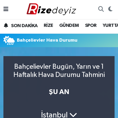
Spor
Rize Nöbetçi Eczaneler
RİZE
GÜNDEM
SPOR
YURTT
SON DAKİKA
Gündem
Rize Hava Durumu
Bahçelievler Hava Durumu
Yurttan Haberler
Rize Trafik Yoğunluk Haritası
Ekonomi
Süper Lig Puan Durumu ve Fikstür
Bahçelievler Bugün, Yarın ve 1
Teknoloji
Tüm Manşetler
Haftalık Hava Durumu Tahmini
Sağlık
Son Dakika Haberleri
ŞU AN
Haber Arşivi
İstanbul