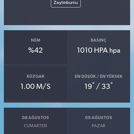
Zeytinburnu
NEM
BASINÇ
%42
1010 HPA
hpa
RÜZGAR
EN DÜŞÜK / EN YÜKSEK
°
°
1.00 M/S
19
/ 33
08 AĞUSTOS
09 AĞUSTOS
CUMARTESI
PAZAR