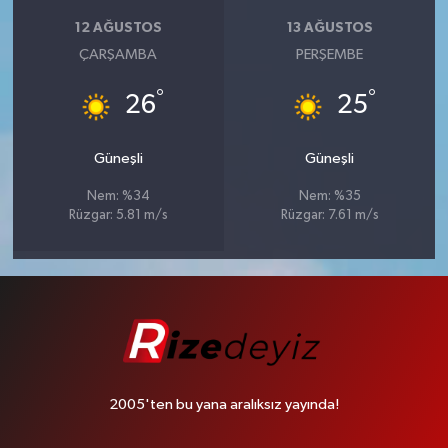
12 AĞUSTOS
13 AĞUSTOS
ÇARŞAMBA
PERŞEMBE
°
°
26
25
Güneşli
Güneşli
Nem: %34
Nem: %35
Rüzgar: 5.81 m/s
Rüzgar: 7.61 m/s
2005'ten bu yana aralıksız yayında!