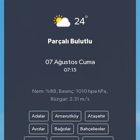
°
24
Parçalı Bulutlu
07 Ağustos Cuma
07:15
Nem: %88, Basınç: 1010 hpa hPa,
Rüzgar: 2.31 m/s
Adalar
Arnavutköy
Ataşehir
Avcılar
Bağcılar
Bahçelievler