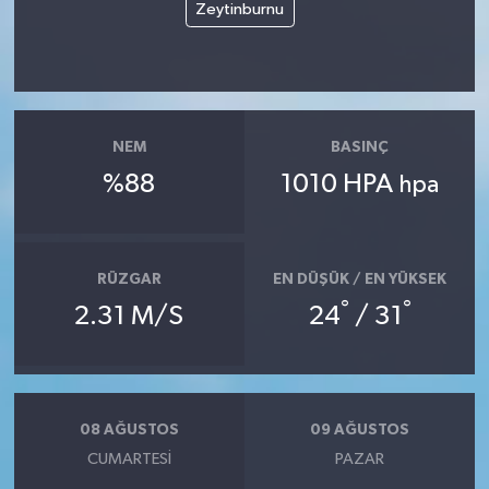
Zeytinburnu
NEM
BASINÇ
%88
1010 HPA
hpa
RÜZGAR
EN DÜŞÜK / EN YÜKSEK
°
°
2.31 M/S
24
/ 31
08 AĞUSTOS
09 AĞUSTOS
CUMARTESI
PAZAR