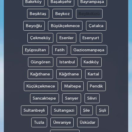
Bakırköy
Başakşehir
Bayrampaşa
Beşiktaş
Beykoz
Beylikdüzü
Beyoğlu
Büyükçekmece
Çatalca
Çekmeköy
Esenler
Esenyurt
Eyüpsultan
Fatih
Gaziosmanpaşa
Güngören
Istanbul
Kadıköy
Kağıthane
Kâğıthane
Kartal
Küçükçekmece
Maltepe
Pendik
Sancaktepe
Sarıyer
Silivri
Sultanbeyli
Sultangazi
Şile
Şişli
Tuzla
Ümraniye
Üsküdar