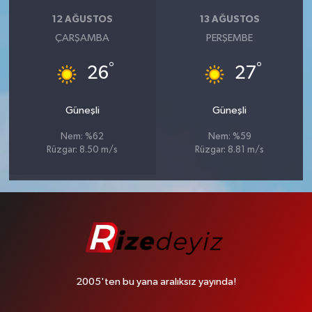
12 AĞUSTOS
13 AĞUSTOS
ÇARŞAMBA
PERŞEMBE
°
°
26
27
Güneşli
Güneşli
Nem: %62
Nem: %59
Rüzgar: 8.50 m/s
Rüzgar: 8.81 m/s
2005'ten bu yana aralıksız yayında!