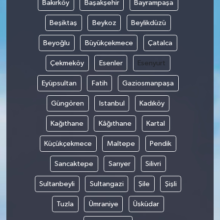
Bakırköy
Başakşehir
Bayrampaşa
Beşiktaş
Beykoz
Beylikdüzü
Beyoğlu
Büyükçekmece
Çatalca
Çekmeköy
Esenler
Esenyurt
Eyüpsultan
Fatih
Gaziosmanpaşa
Güngören
Istanbul
Kadıköy
Kağıthane
Kâğıthane
Kartal
Küçükçekmece
Maltepe
Pendik
Sancaktepe
Sarıyer
Silivri
Sultanbeyli
Sultangazi
Şile
Şişli
Tuzla
Ümraniye
Üsküdar