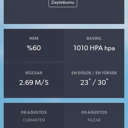
Zeytinburnu
NEM
BASINÇ
%60
1010 HPA
hpa
RÜZGAR
EN DÜŞÜK / EN YÜKSEK
°
°
2.69 M/S
23
/ 30
08 AĞUSTOS
09 AĞUSTOS
CUMARTESI
PAZAR