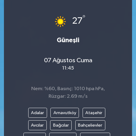
°
27
Güneşli
07 Ağustos Cuma
11:45
Nem: %60, Basınç: 1010 hpa hPa,
Rüzgar: 2.69 m/s
Adalar
Arnavutköy
Ataşehir
Avcılar
Bağcılar
Bahçelievler