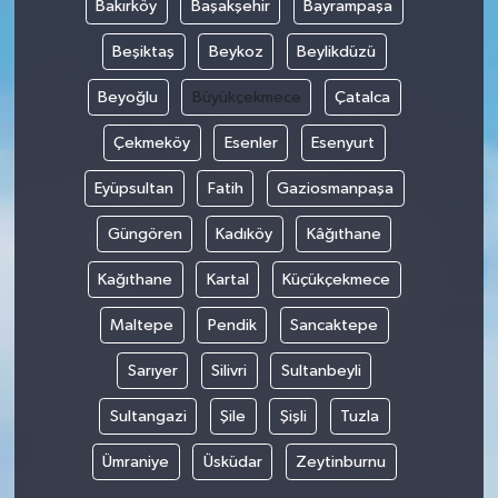
Bakırköy
Başakşehir
Bayrampaşa
Beşiktaş
Beykoz
Beylikdüzü
Beyoğlu
Büyükçekmece
Çatalca
Çekmeköy
Esenler
Esenyurt
Eyüpsultan
Fatih
Gaziosmanpaşa
Güngören
Kadıköy
Kâğıthane
Kağıthane
Kartal
Küçükçekmece
Maltepe
Pendik
Sancaktepe
Sarıyer
Silivri
Sultanbeyli
Sultangazi
Şile
Şişli
Tuzla
Ümraniye
Üsküdar
Zeytinburnu