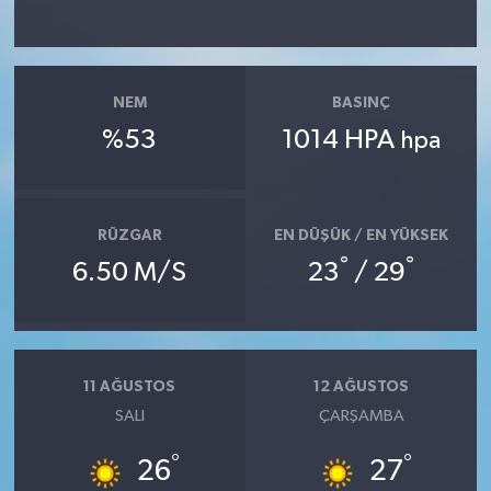
NEM
BASINÇ
%53
1014 HPA
hpa
RÜZGAR
EN DÜŞÜK / EN YÜKSEK
°
°
6.50 M/S
23
/ 29
11 AĞUSTOS
12 AĞUSTOS
SALI
ÇARŞAMBA
°
°
26
27