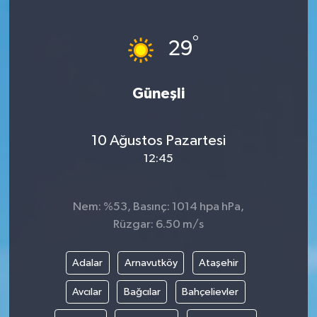
°
29
Güneşli
10 Ağustos Pazartesi
12:45
Nem: %53, Basınç: 1014 hpa hPa,
Rüzgar: 6.50 m/s
Adalar
Arnavutköy
Ataşehir
Avcılar
Bağcılar
Bahçelievler