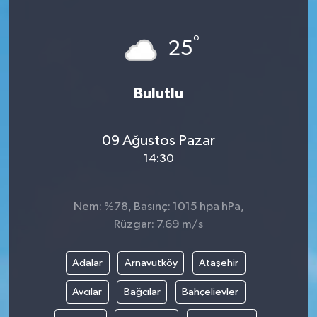
°
25
Bulutlu
09 Ağustos Pazar
14:30
Nem: %78, Basınç: 1015 hpa hPa,
Rüzgar: 7.69 m/s
Adalar
Arnavutköy
Ataşehir
Avcılar
Bağcılar
Bahçelievler