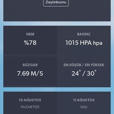
Zeytinburnu
NEM
BASINÇ
%78
1015 HPA
hpa
RÜZGAR
EN DÜŞÜK / EN YÜKSEK
°
°
7.69 M/S
24
/ 30
10 AĞUSTOS
11 AĞUSTOS
PAZARTESI
SALI