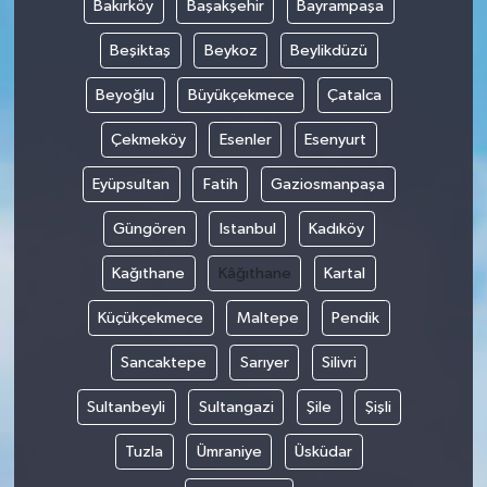
Bakırköy
Başakşehir
Bayrampaşa
Beşiktaş
Beykoz
Beylikdüzü
Beyoğlu
Büyükçekmece
Çatalca
Çekmeköy
Esenler
Esenyurt
Eyüpsultan
Fatih
Gaziosmanpaşa
Güngören
Istanbul
Kadıköy
Kağıthane
Kâğıthane
Kartal
Küçükçekmece
Maltepe
Pendik
Sancaktepe
Sarıyer
Silivri
Sultanbeyli
Sultangazi
Şile
Şişli
Tuzla
Ümraniye
Üsküdar