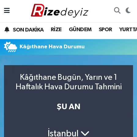
Spor
Rize Nöbetçi Eczaneler
RİZE
GÜNDEM
SPOR
YURTT
SON DAKİKA
Gündem
Rize Hava Durumu
Kâğıthane Hava Durumu
Yurttan Haberler
Rize Trafik Yoğunluk Haritası
Ekonomi
Süper Lig Puan Durumu ve Fikstür
Kâğıthane Bugün, Yarın ve 1
Teknoloji
Tüm Manşetler
Haftalık Hava Durumu Tahmini
Sağlık
Son Dakika Haberleri
ŞU AN
Haber Arşivi
İstanbul