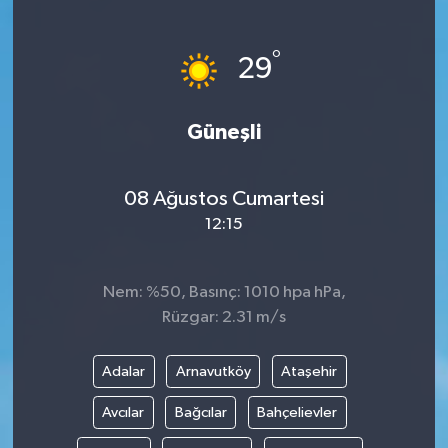
°
29
Güneşli
08 Ağustos Cumartesi
12:15
Nem: %50, Basınç: 1010 hpa hPa,
Rüzgar: 2.31 m/s
Adalar
Arnavutköy
Ataşehir
Avcılar
Bağcılar
Bahçelievler