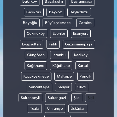
Bakırköy
Başakşehir
Bayrampaşa
Beşiktaş
Beykoz
Beylikdüzü
Beyoğlu
Büyükçekmece
Çatalca
Çekmeköy
Esenler
Esenyurt
Eyüpsultan
Fatih
Gaziosmanpaşa
Güngören
Istanbul
Kadıköy
Kağıthane
Kâğıthane
Kartal
Küçükçekmece
Maltepe
Pendik
Sancaktepe
Sarıyer
Silivri
Sultanbeyli
Sultangazi
Şile
Şişli
Tuzla
Ümraniye
Üsküdar