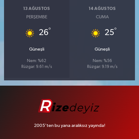
13 AĞUSTOS
14 AĞUSTOS
PERŞEMBE
CUMA
°
°
26
25
Güneşli
Güneşli
Nem: %62
Nem: %56
Rüzgar: 9.61 m/s
Rüzgar: 9.19 m/s
2005'ten bu yana aralıksız yayında!