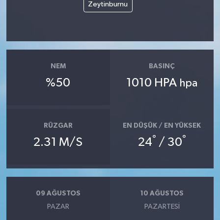
Zeytinburnu
NEM
BASINÇ
%50
1010 HPA
hpa
RÜZGAR
EN DÜŞÜK / EN YÜKSEK
°
°
2.31 M/S
24
/ 30
09 AĞUSTOS
10 AĞUSTOS
PAZAR
PAZARTESI